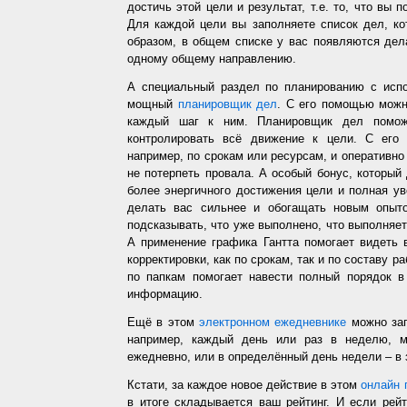
достичь этой цели и результат, т.е. то, что вы
Для каждой цели вы заполняете список дел, ко
образом, в общем списке у вас появляются дел
одному общему направлению.
А специальный раздел по планированию с испо
мощный
планировщик дел
. С его помощью можн
каждый шаг к ним. Планировщик дел помож
контролировать всё движение к цели. С его
например, по срокам или ресурсам, и оперативно 
не потерпеть провала. А особый бонус, который
более энергичного достижения цели и полная у
делать вас сильнее и обогащать новым опыто
подсказывать, что уже выполнено, что выполняет
А применение графика Гантта помогает видеть 
корректировки, как по срокам, так и по составу р
по папкам помогает навести полный порядок в
информацию.
Ещё в этом
электронном ежедневнике
можно зап
например, каждый день или раз в неделю, ме
ежедневно, или в определённый день недели – в 
Кстати, за каждое новое действие в этом
онлайн 
в итоге складывается ваш рейтинг. И если рей