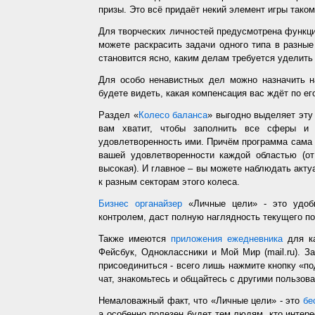
призы. Это всё придаёт некий элемент игры таком
Для творческих личностей предусмотрена функц
можете раскрасить задачи одного типа в разные
становится ясно, каким делам требуется уделить
Для особо ненавистных дел можно назначить н
будете видеть, какая компенсация вас ждёт по ег
Раздел «
Колесо баланса
» выгодно выделяет эт
вам хватит, чтобы заполнить все сферы и 
удовлетворенность ими. Причём программа сама з
вашей удовлетворенности каждой областью (от
высокая). И главное – вы можете наблюдать акт
к разным секторам этого колеса.
Бизнес органайзер
«Личные цели» - это удобн
контролем, даст полную наглядность текущего п
Также имеются
приложения ежедневника
для ка
Фейсбук, Одноклассники и Мой Мир (mail.ru). З
присоединиться - всего лишь нажмите кнопку «п
чат, знакомьтесь и общайтесь с другими пользо
Немаловажный факт, что «Личные цели» - это
бе
а особенно полезен будет тем людям, кто интере