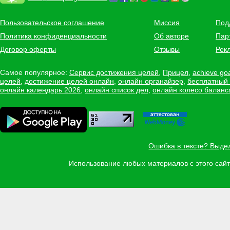
Пользовательское соглашение
Миссия
Под
Политика конфиденциальности
Об авторе
Пар
Договор оферты
Отзывы
Рек
Самое популярное:
Сервис достижения целей
,
Прицел
,
achieve go
целей
,
достижение целей онлайн
,
онлайн органайзер
,
бесплатный
онлайн календарь 2026
,
онлайн список дел
,
онлайн колесо баланс
Ошибка в тексте? Выде
Использование любых материалов с этого са
Задать вопрос