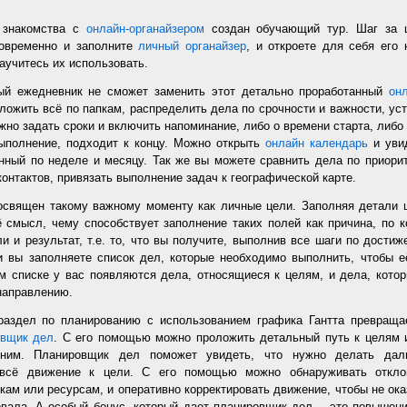
 знакомства с
онлайн-органайзером
создан обучающий тур. Шаг за 
новременно и заполните
личный органайзер
, и откроете для себя его
аучитесь их использовать.
ый ежедневник не сможет заменить этот детально проработанный
он
ложить всё по папкам, распределить дела по срочности и важности, уст
но задать сроки и включить напоминание, либо о времени старта, либо 
ыполнение, подходит к концу. Можно открыть
онлайн календарь
и увид
нный по неделе и месяцу. Так же вы можете сравнить дела по приорит
онтактов, привязать выполнение задач к географической карте.
священ такому важному моменту как личные цели. Заполняя детали 
 смысл, чему способствует заполнение таких полей как причина, по к
и и результат, т.е. то, что вы получите, выполнив все шаги по дости
 вы заполняете список дел, которые необходимо выполнить, чтобы е
м списке у вас появляются дела, относящиеся к целям, и дела, кото
направлению.
раздел по планированию с использованием графика Гантта превращае
овщик дел
. С его помощью можно проложить детальный путь к целям 
ним. Планировщик дел поможет увидеть, что нужно делать дал
 всё движение к цели. С его помощью можно обнаруживать откло
кам или ресурсам, и оперативно корректировать движение, чтобы не ока
овала. А особый бонус, который дает планировщик дел, - это повышен