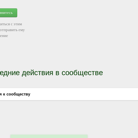
инитесь
иться с этим
 отправить ему
ение
едние действия в сообществе
я к сообществу