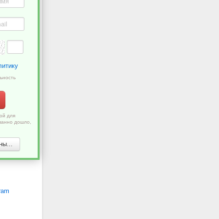
литику
ьность
ой для
ванно дошло,
ы...