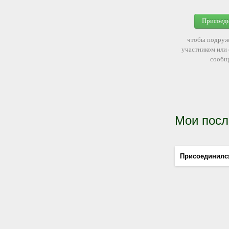
Присоед
чтобы подруж
участником или
сообщ
Мои посл
Присоединилс