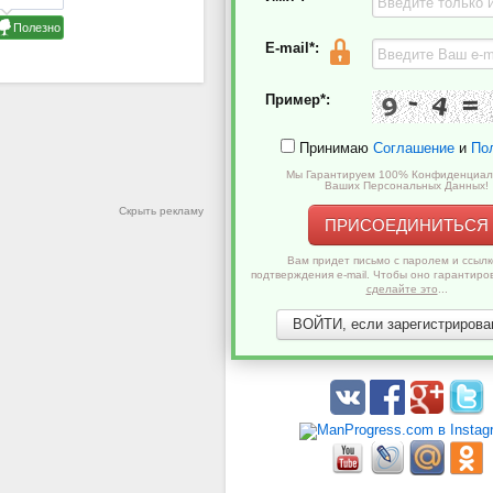
E-mail*:
Пример*:
Принимаю
Соглашение
и
По
Мы Гарантируем 100% Конфиденциал
Ваших Персональных Данных!
Скрыть рекламу
ПРИСОЕДИНИТЬСЯ
Вам придет письмо с паролем и ссылк
подтверждения e-mail. Чтобы оно гарантиро
сделайте это
...
ВОЙТИ, если зарегистрирован