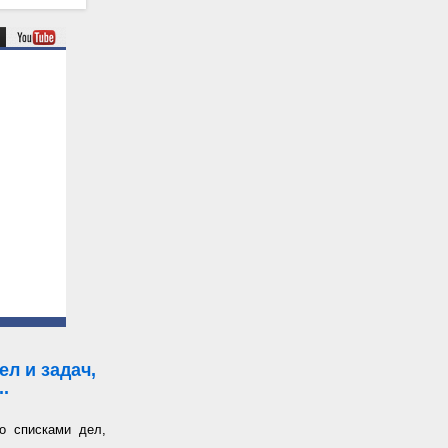
л и задач,
.
о списками дел,