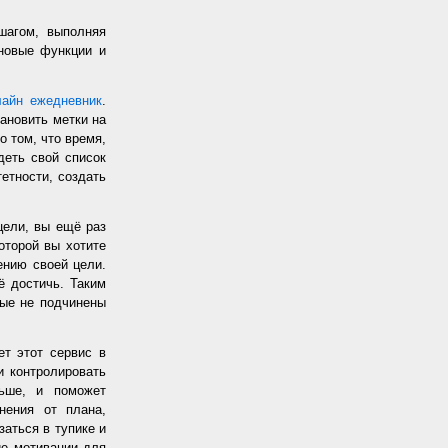
шагом, выполняя
 новые функции и
лайн ежедневник
.
ановить метки на
о том, что время,
еть свой список
етности, создать
цели, вы ещё раз
оторой вы хотите
жению своей цели.
ё достичь. Таким
рые не подчинены
т этот сервис в
и контролировать
ьше, и поможет
нения от плана,
заться в тупике и
ие мотивации для