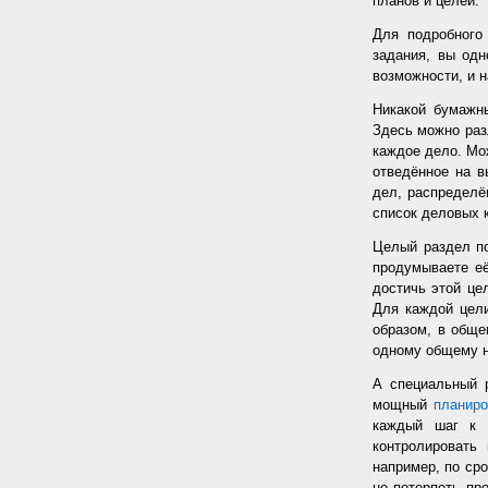
планов и целей.
Для подробного
задания, вы од
возможности, и н
Никакой бумажн
Здесь можно раз
каждое дело. Мож
отведённое на в
дел, распределё
список деловых к
Целый раздел по
продумываете её
достичь этой цел
Для каждой цели
образом, в обще
одному общему 
А специальный 
мощный
планир
каждый шаг к 
контролировать
например, по сро
не потерпеть пр