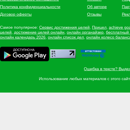
Политика конфиденциальности
Об авторе
Пар
Договор оферты
Отзывы
Рек
Самое популярное:
Сервис достижения целей
,
Прицел
,
achieve go
целей
,
достижение целей онлайн
,
онлайн органайзер
,
бесплатный
онлайн календарь 2026
,
онлайн список дел
,
онлайн колесо баланс
Ошибка в тексте? Выде
Использование любых материалов с этого са
Задать вопрос