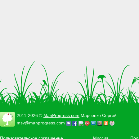
2011-2026 ©
ManProgress.com
Марченко Сергей
msv@manprogress.com
Пользовательское соглашение
Миссия
Под