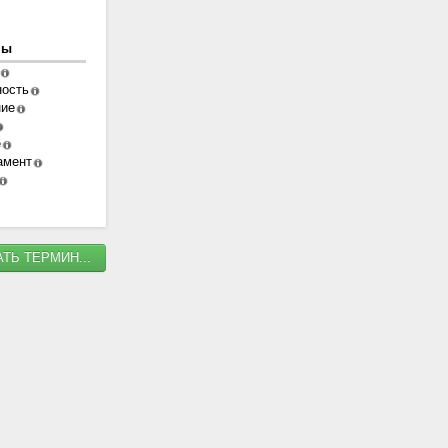
ны
ность
ние
е
амент
ТЬ ТЕРМИН...