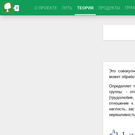
ПРА
О ПРОЕКТЕ
ПУТЬ
ТЕОРИЯ
ПРОДУКТЫ
Это совокуп
может обрабо
Определяет т
группы: - о
(трудолюбие, 
отношение к 
наглость, зас
неряшливость,
1