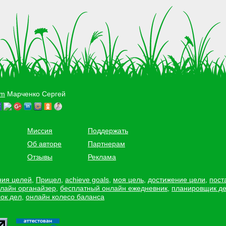
om
Марченко Сергей
Миссия
Поддержать
Об авторе
Партнерам
Отзывы
Реклама
ния целей
,
Прицел
,
achieve goals
,
моя цель
,
достижение цели
,
пост
лайн органайзер
,
бесплатный онлайн ежедневник
,
планировщик д
ок дел
,
онлайн колесо баланса