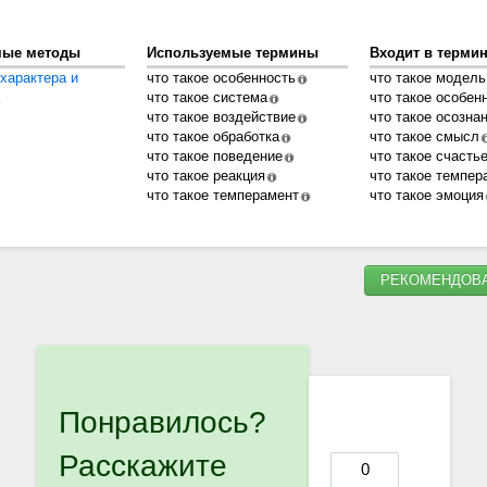
мые методы
Используемые термины
Входит в терми
характера и
что такое особенность
что такое модель
что такое система
что такое особен
что такое воздействие
что такое осозна
что такое обработка
что такое смысл
что такое поведение
что такое счасть
что такое реакция
что такое темпер
что такое темперамент
что такое эмоция
РЕКОМЕНДОВА
Понравилось?
Расскажите