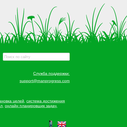
Служба поддержки:
support@manprogress.com
ановка целей
,
система достижения
ел
,
онлайн планировщик задач
,