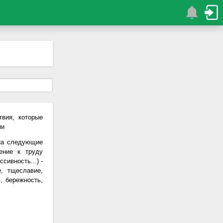
вия, которые
ии
 на следующие
ение к труду
сивность...) -
е, тщеславие,
ь, бережность,