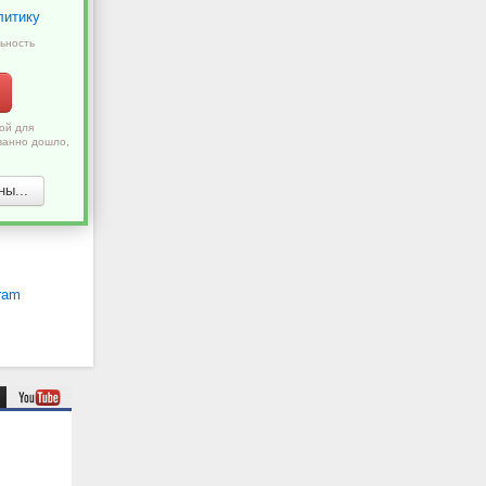
литику
ьность
ой для
ванно дошло,
ы...