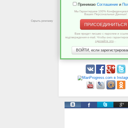
Принимаю
Соглашение
и
По
Мы Гарантируем 100% Конфиденциал
Ваших Персональных Данных!
Скрыть рекламу
ПРИСОЕДИНИТЬСЯ
Вам придет письмо с паролем и ссылк
подтверждения e-mail. Чтобы оно гарантиро
сделайте это
...
ВОЙТИ, если зарегистрирован
Твиты от @ManProgress