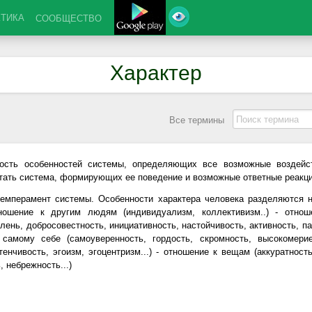
КТИКА
СООБЩЕСТВО
Характер
Все термины
ность особенностей системы, определяющих все возможные воздейст
тать система, формирующих ее поведение и возможные ответные реакц
емперамент системы. Особенности характера человека разделяются
тношение к другим людям (индивидуализм, коллективизм..) - отнош
лень, добросовестность, инициативность, настойчивость, активность, пас
самому себе (самоуверенность, гордость, скромность, высокомери
тенчивость, эгоизм, эгоцентризм...) - отношение к вещам (аккуратност
 небрежность...)