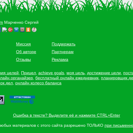
om
Марченко Сергей
Миссия
Поддержать
Об авторе
Партнерам
Отзывы
Реклама
ния целей
,
Прицел
,
achieve goals
,
моя цель
,
достижение цели
,
пост
лайн органайзер
,
бесплатный онлайн ежедневник
,
планировщик д
ок дел
,
онлайн колесо баланса
Ошибка в тексте? Выделите её и нажмите CTRL+Enter
любых материалов с этого сайта разрешено ТОЛЬКО
при письменн