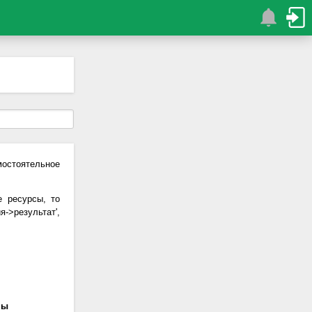
остоятельное
 ресурсы, то
->результат',
ны