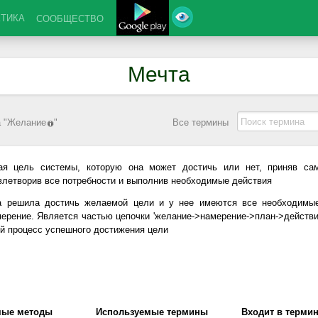
КТИКА
СООБЩЕСТВО
Мечта
 "
Желание
"
Все термины
ая цель системы, которую она может достичь или нет, приняв сам
влетворив все потребности и выполнив необходимые действия
а решила достичь желаемой цели и у нее имеются все необходимые
мерение. Является частью цепочки 'желание->намерение->план->действия
 процесс успешного достижения цели
мые методы
Используемые термины
Входит в терми