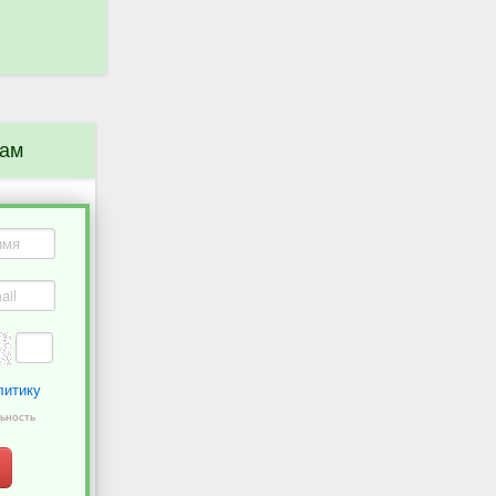
нам
литику
ьность