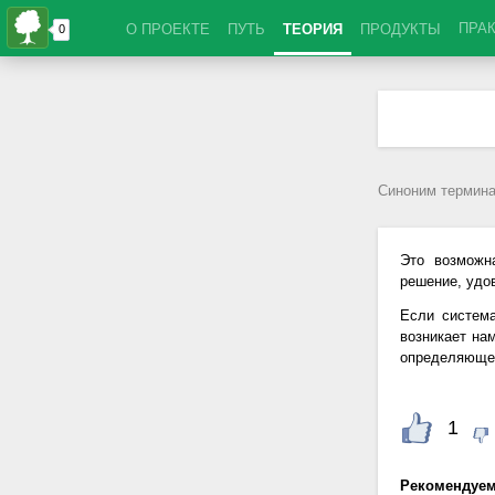
ПРА
О ПРОЕКТЕ
ПУТЬ
ТЕОРИЯ
ПРОДУКТЫ
Синоним термина
Это возможн
решение, удо
Если систем
возникает на
определяющей
1
Рекомендуе