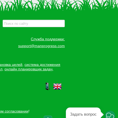
Служба поддержки:
support@manprogress.com
ановка целей
,
система достижения
ел
,
онлайн планировщик задач
,
ом согласовании
!
Задать вопрос