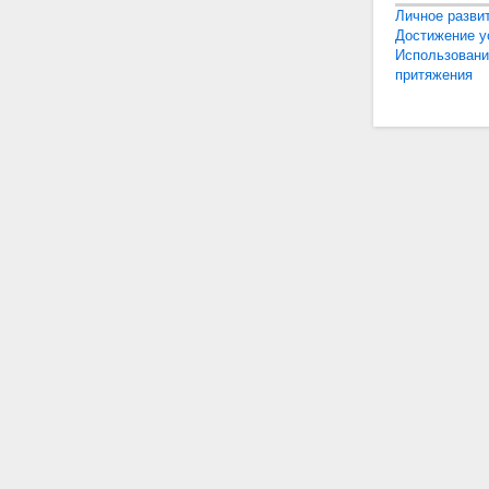
Личное разви
Достижение у
Использовани
притяжения