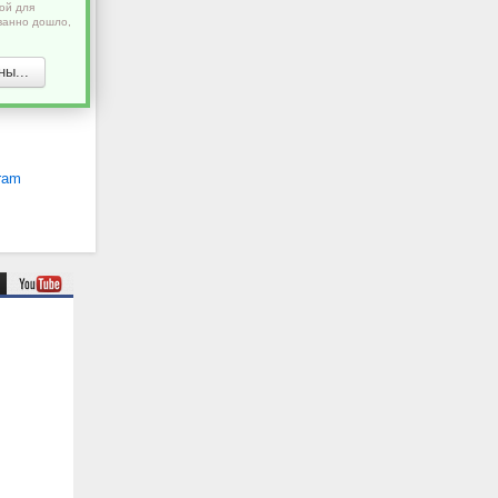
ой для
ванно дошло,
ы...