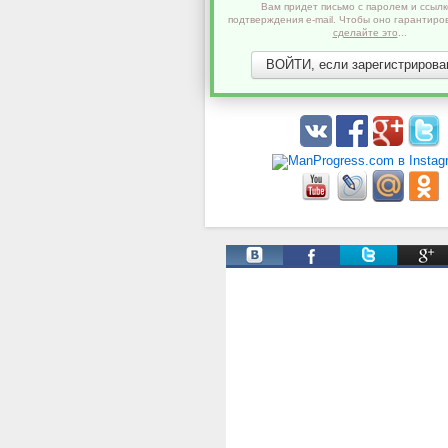
Вам придет письмо с паролем и ссылк
подтверждения e-mail. Чтобы оно гарантиро
сделайте это
...
ВОЙТИ, если зарегистрирован
Твиты от @ManProgress