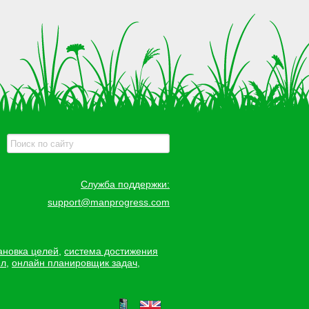
Служба поддержки:
support@manprogress.com
ановка целей
,
система достижения
ел
,
онлайн планировщик задач
,