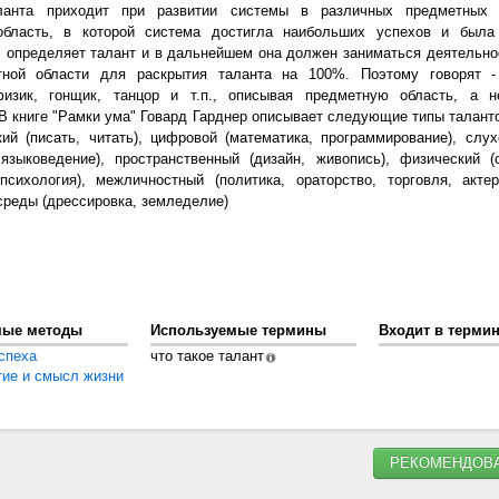
ланта приходит при развитии системы в различных предметных 
область, в которой система достигла наибольших успехов и была
 определяет талант и в дальнейшем она должен заниматься деятельно
тной области для раскрытия таланта на 100%. Поэтому говорят -
физик, гонщик, танцор и т.п., описывая предметную область, а н
 В книге "Рамки ума" Говард Гарднер описывает следующие типы таланто
кий (писать, читать), цифровой (математика, программирование), слух
 языковедение), пространственный (дизайн, живопись), физический (с
психология), межличностный (политика, ораторство, торговля, актер
реды (дрессировка, земледелие)
мые методы
Используемые термины
Входит в терми
спеха
что такое талант
тие и смысл жизни
РЕКОМЕНДОВА