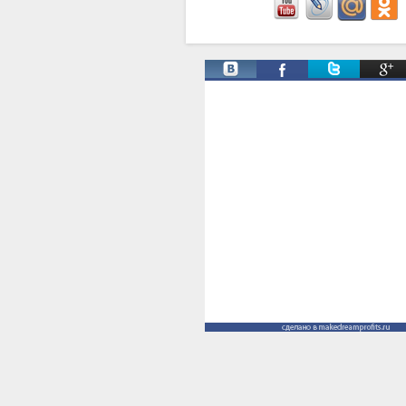
Твиты от @ManProgress