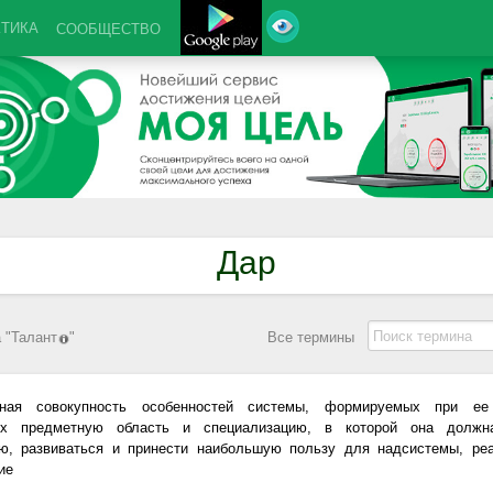
КТИКА
СООБЩЕСТВО
Дар
 "
Талант
"
Все термины
ьная совокупность особенностей системы, формируемых при ее
х предметную область и специализацию, в которой она должн
ю, развиваться и принести наибольшую пользу для надсистемы, ре
ие