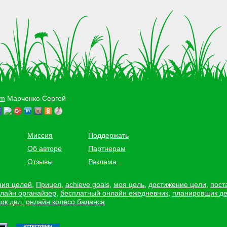
om
Марченко Сергей
Миссия
Поддержать
Об авторе
Партнерам
Отзывы
Реклама
ния целей
,
Прицел
,
achieve goals
,
моя цель
,
достижение цели
,
пост
лайн органайзер
,
бесплатный онлайн ежедневник
,
планировщик д
ок дел
,
онлайн колесо баланса