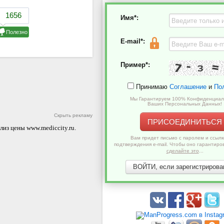
Имя*:
E-mail*:
Пример*:
Принимаю
Соглашение
и
По
Мы Гарантируем 100% Конфиденциал
Ваших Персональных Данных!
Скрыть рекламу
ПРИСОЕДИНИТЬСЯ
олиз цены
www.mediccity.ru
.
Вам придет письмо с паролем и ссылк
подтверждения e-mail. Чтобы оно гарантиро
сделайте это
...
ВОЙТИ, если зарегистрирован