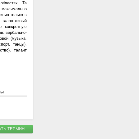
областях. Та
 максимально
стью только в
 талантливый
е конкретную
в: вербально-
овой (музыка,
порт, танцы),
ство), талант
ны
ТЬ ТЕРМИН...