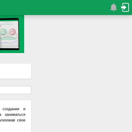
 создании и
а заниматься
ализовав свое