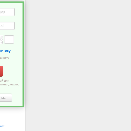
литику
ьность
ой для
ванно дошло,
ы...