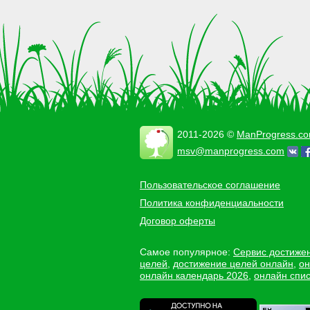
2011-2026 ©
ManProgress.c
msv@manprogress.com
Пользовательское соглашение
Политика конфиденциальности
Договор оферты
Самое популярное:
Сервис достиже
целей
,
достижение целей онлайн
,
он
онлайн календарь 2026
,
онлайн спис