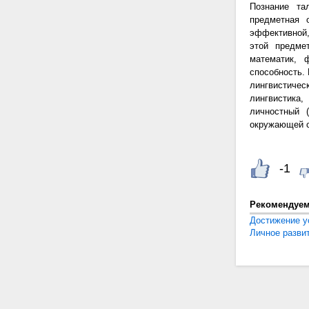
Познание та
предметная 
эффективной,
этой предме
математик, 
способность.
лингвистичес
лингвистика,
личностный (
окружающей с
-1
Рекомендуе
Достижение у
Личное разви