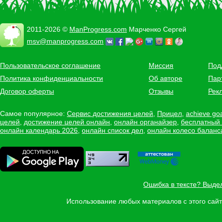
2011-2026 ©
ManProgress.com
Марченко Сергей
msv@manprogress.com
Пользовательское соглашение
Миссия
Под
Политика конфиденциальности
Об авторе
Пар
Договор оферты
Отзывы
Рек
Самое популярное:
Сервис достижения целей
,
Прицел
,
achieve go
целей
,
достижение целей онлайн
,
онлайн органайзер
,
бесплатный
онлайн календарь 2026
,
онлайн список дел
,
онлайн колесо баланс
Ошибка в тексте? Выде
Использование любых материалов с этого са