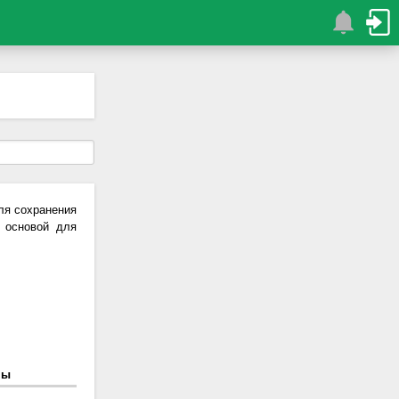
ля сохранения
 основой для
ны