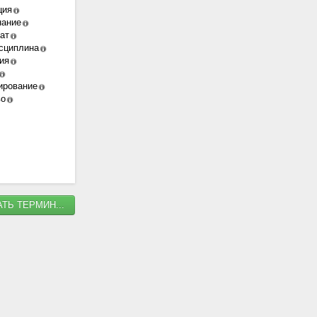
ция
нание
тат
исциплина
ция
ирование
во
ТЬ ТЕРМИН...