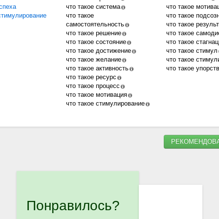
спеха
что такое система
что такое мотива
стимулирование
что такое
что такое подсоз
самостоятельность
что такое резуль
что такое решение
что такое самод
что такое состояние
что такое стагна
что такое достижение
что такое стимул
что такое желание
что такое стимул
что такое активность
что такое упорст
что такое ресурс
что такое процесс
что такое мотивация
что такое стимулирование
РЕКОМЕНДОВА
Понравилось?