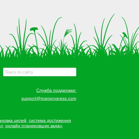
Служба поддержки:
support@manprogress.com
ановка целей
,
система достижения
ел
,
онлайн планировщик задач
,