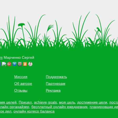
om
Марченко Сергей
Миссия
Поддержать
Об авторе
Партнерам
Отзывы
Реклама
ния целей
,
Прицел
,
achieve goals
,
моя цель
,
достижение цели
,
пост
лайн органайзер
,
бесплатный онлайн ежедневник
,
планировщик д
ок дел
,
онлайн колесо баланса