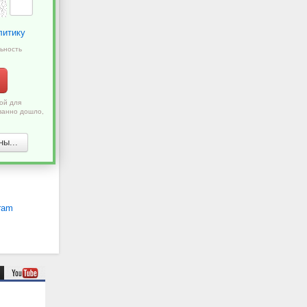
литику
ьность
ой для
ванно дошло,
ы...