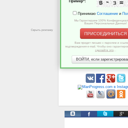
Пример*:
Принимаю
Соглашение
и
По
Мы Гарантируем 100% Конфиденциал
Ваших Персональных Данных!
Скрыть рекламу
ПРИСОЕДИНИТЬСЯ
Вам придет письмо с паролем и ссылк
подтверждения e-mail. Чтобы оно гарантиро
сделайте это
...
ВОЙТИ, если зарегистрирован
Твиты от @ManProgress