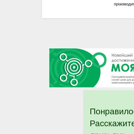
производи
Понравило
Расскажит