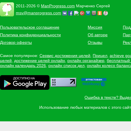
2011-2026 ©
ManProgress.com
Марченко Сергей
msv@manprogress.com
Пользовательское соглашение
Миссия
Под
Политика конфиденциальности
Об авторе
Пар
Договор оферты
Отзывы
Рек
Самое популярное:
Сервис достижения целей
,
Прицел
,
achieve go
целей
,
достижение целей онлайн
,
онлайн органайзер
,
бесплатный
онлайн календарь 2026
,
онлайн список дел
,
онлайн колесо баланс
Ошибка в тексте? Выде
Использование любых материалов с этого са