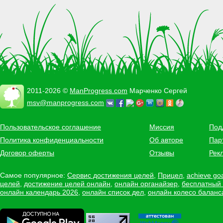
2011-2026 ©
ManProgress.com
Марченко Сергей
msv@manprogress.com
Пользовательское соглашение
Миссия
Под
Политика конфиденциальности
Об авторе
Пар
Договор оферты
Отзывы
Рек
Самое популярное:
Сервис достижения целей
,
Прицел
,
achieve go
целей
,
достижение целей онлайн
,
онлайн органайзер
,
бесплатный
онлайн календарь 2026
,
онлайн список дел
,
онлайн колесо баланс