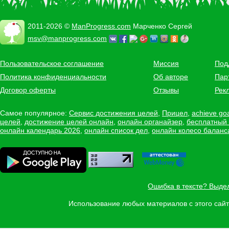
2011-2026 ©
ManProgress.com
Марченко Сергей
msv@manprogress.com
Пользовательское соглашение
Миссия
Под
Политика конфиденциальности
Об авторе
Пар
Договор оферты
Отзывы
Рек
Самое популярное:
Сервис достижения целей
,
Прицел
,
achieve go
целей
,
достижение целей онлайн
,
онлайн органайзер
,
бесплатный
онлайн календарь 2026
,
онлайн список дел
,
онлайн колесо баланс
Ошибка в тексте? Выде
Использование любых материалов с этого са
Задать вопрос