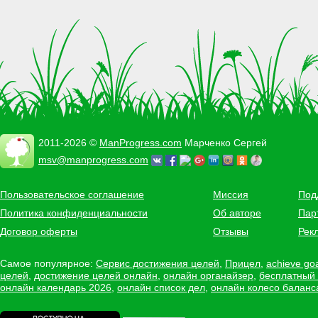
2011-2026 ©
ManProgress.com
Марченко Сергей
msv@manprogress.com
Пользовательское соглашение
Миссия
Под
Политика конфиденциальности
Об авторе
Пар
Договор оферты
Отзывы
Рек
Самое популярное:
Сервис достижения целей
,
Прицел
,
achieve go
целей
,
достижение целей онлайн
,
онлайн органайзер
,
бесплатный
онлайн календарь 2026
,
онлайн список дел
,
онлайн колесо баланс