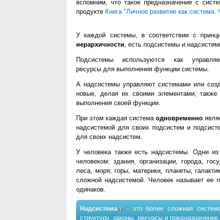
вспомним, что такое предназначение с сист
продукте
Книга "Личное развитие как система.
У каждой системы, в соответствии с принц
иерархичности
, есть подсистемы и надсистем
Подсистемы используются как управля
ресурсы для выполнения функции системы.
А надсистемы управляют системами или соз
новые, делая их своими элементами, также
выполнения своей функции.
При этом каждая система
одновременно
явля
надсистемой для своих подсистем и подсист
для своих надсистем.
У человека также есть надсистемы. Одни и
человеком: здания, организации, города, го
леса, моря, горы, материки, планеты, галакт
сложной надсистемой. Человек называет ее по
одинаков.
Надсистема
- это более сложная система
структуру, законы, ресурсы и предназначение