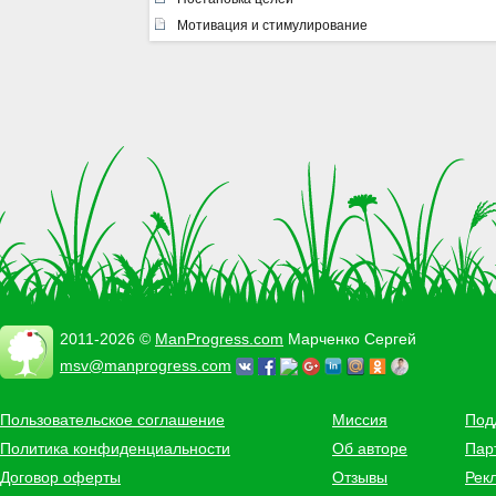
Мотивация и стимулирование
2011-2026 ©
ManProgress.com
Марченко Сергей
msv@manprogress.com
Пользовательское соглашение
Миссия
Под
Политика конфиденциальности
Об авторе
Пар
Договор оферты
Отзывы
Рек