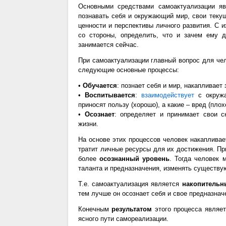
Основными средствами самоактуализации 
познавать себя и окружающий мир, свои теку
ценности и перспективы личного развития. С 
со стороны, определить, что и зачем ему 
занимается сейчас.
При самоактуализации главный вопрос для чел
следующие основные процессы:
•
Обучается
: познает себя и мир, накапливает 
•
Воспитывается
:
взаимодействует
с окружа
приносят пользу (хорошо), а какие – вред (плох
•
Осознает
: определяет и принимает свои ск
жизни.
На основе этих процессов человек накапливает
тратит личные ресурсы для их достижения. Пр
более
осознанный уровень
. Тогда человек 
таланта и предназначения, изменять существую
Т.е. самоактуализация является
накопительн
тем лучше он осознает себя и свое предназнач
Конечным
результатом
этого процесса являе
ясного пути самореализации.