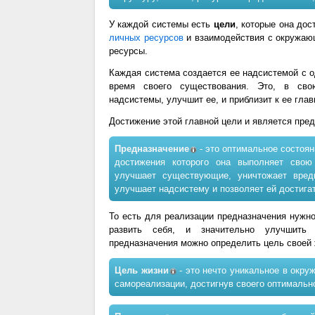
У каждой системы есть
цели
, которые она дос
личных ресурсов
и взаимодействия с окружаю
ресурсы.
Каждая система создается ее надсистемой с 
время своего существования. Это, в сво
надсистемы, улучшит ее, и приблизит к ее глав
Достижение этой главной цели и является пре
Предназначение
- это оптимальное состоян
достижения которого она выполняет свою
улучшает существующие, уничтожает вред
улучшает надсистему и позволяет ей достига
То есть для реализации предназначения нужно
развить себя, и значительно улучшить
предназначения можно определить цель своей 
Цель жизни
- это нечто уникальное в окру
самореализации, достигнув своего оптимальн