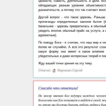
ценности, совесть, деятельность и цели. В
обладающих разным уровнем объективност
доказательств, а потому что так считают мног
Другой вопрос - что такое церковь. Раньш
пропаганды определенных законов бытия (
банальнее - церковь превратилась в обычны
увидеть вполне обычный прайс на услуги, а
адекватные).
По поводу Бога - я считаю, что наш мир и че
более не случайно. А всё это результат созн
какую форму оно имеет и какое влияние о
убедительных и даже интересных теорий я пок
Жду вашей точки зрения на эту тему.
Ответил:
Марченко Сергей
Спасибо что ответили!
По моему мнению Бог вн
!
утри каждого человек
Богом кто как Его понимает и найдет в своей ж
по этому мы должны дарить любовь людям и бы