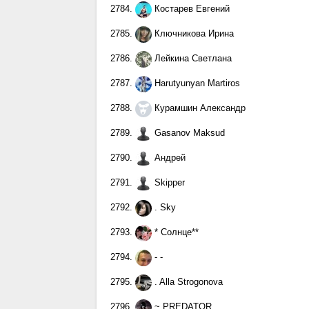
2784.
Костарев Евгений
2785.
Ключникова Ирина
2786.
Лейкина Светлана
2787.
Harutyunyan Martiros
2788.
Курамшин Александр
2789.
Gasanov Maksud
2790.
Андрей
2791.
Skipper
2792.
. Sky
2793.
* Солнце**
2794.
- -
2795.
. Alla Strogonova
2796.
~ PREDATOR