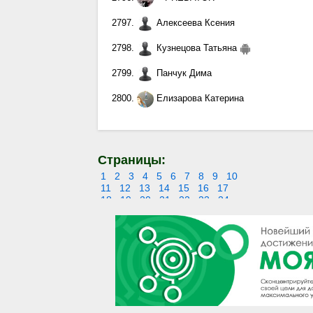
2797.
Алексеева Ксения
2798.
Кузнецова Татьяна
2799.
Панчук Дима
2800.
Елизарова Катерина
Страницы:
1
2
3
4
5
6
7
8
9
10
11
12
13
14
15
16
17
18
19
20
21
22
23
24
25
26
27
28
29
30
31
32