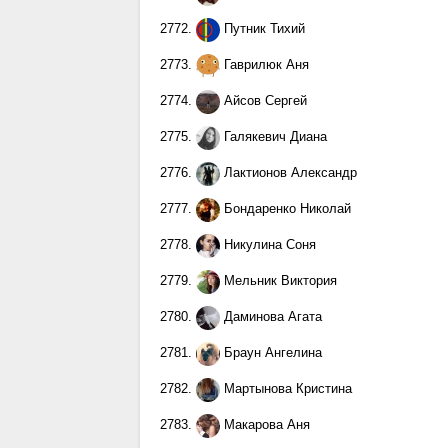
2772.
Путник Тихий
2773.
Гаврилюк Аня
2774.
Айсов Сергей
2775.
Галякевич Диана
2776.
Лактионов Александр
2777.
Бондаренко Николай
2778.
Никулина Соня
2779.
Мельник Виктория
2780.
Даминова Агата
2781.
Браун Ангелина
2782.
Мартынова Кристина
2783.
Макарова Аня