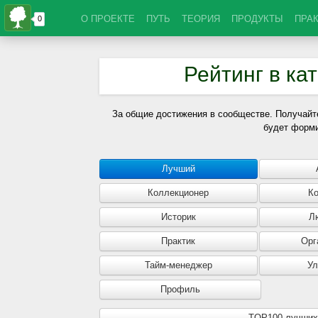
О ПРОЕКТЕ
ПУТЬ
ТЕОРИЯ
ПРОДУКТЫ
ПРА
Рейтинг в ка
За общие достижения в сообществе. Получайте
будет форм
Лучший
Коллекционер
К
Историк
Л
Практик
Орг
Тайм-менеджер
У
Профиль
TOP100 лучших