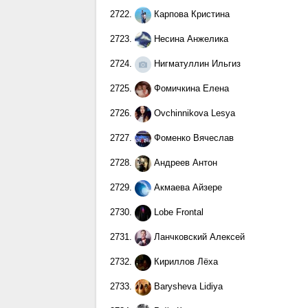
2722.
Карпова Кристина
2723.
Несина Анжелика
2724.
Нигматуллин Ильгиз
2725.
Фомичкина Елена
2726.
Ovchinnikova Lesya
2727.
Фоменко Вячеслав
2728.
Андреев Антон
2729.
Акмаева Айзере
2730.
Lobe Frontal
2731.
Ланчковский Алексей
2732.
Кириллов Лёха
2733.
Barysheva Lidiya