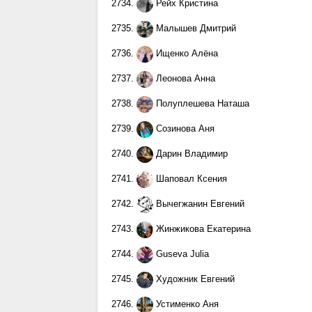
2734.
Рейх Кристина
2735.
Малышев Дмитрий
2736.
Ищенко Алёна
2737.
Леонова Анна
2738.
Полуплешева Наташа
2739.
Созинова Аня
2740.
Дарин Владимир
2741.
Шаповал Ксения
2742.
Вычегжанин Евгений
2743.
Жинжикова Екатерина
2744.
Guseva Julia
2745.
Художник Евгений
2746.
Устименко Аня