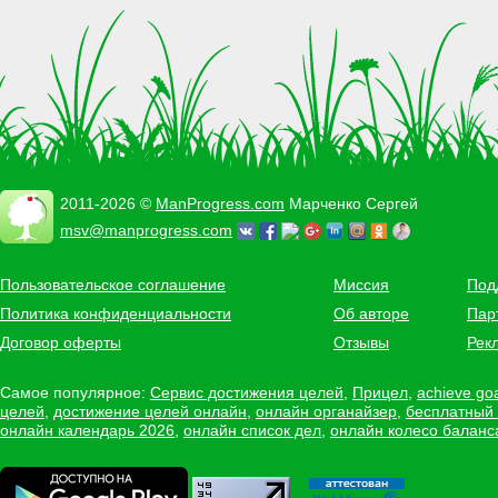
2011-2026 ©
ManProgress.com
Марченко Сергей
msv@manprogress.com
Пользовательское соглашение
Миссия
Под
Политика конфиденциальности
Об авторе
Пар
Договор оферты
Отзывы
Рек
Самое популярное:
Сервис достижения целей
,
Прицел
,
achieve go
целей
,
достижение целей онлайн
,
онлайн органайзер
,
бесплатный
онлайн календарь 2026
,
онлайн список дел
,
онлайн колесо баланс