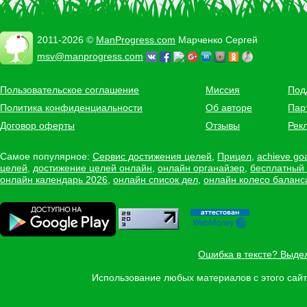
2011-2026 ©
ManProgress.com
Марченко Сергей
msv@manprogress.com
Пользовательское соглашение
Миссия
Под
Политика конфиденциальности
Об авторе
Пар
Договор оферты
Отзывы
Рек
Самое популярное:
Сервис достижения целей
,
Прицел
,
achieve go
целей
,
достижение целей онлайн
,
онлайн органайзер
,
бесплатный
онлайн календарь 2026
,
онлайн список дел
,
онлайн колесо баланс
Ошибка в тексте? Выде
Использование любых материалов с этого са