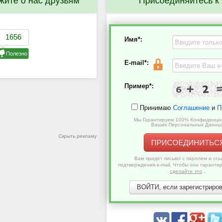
жите о нас друзьям
Присоединяйтесь к
Имя*:
E-mail*:
Пример*:
Принимаю
Соглашение
и
П
Мы Гарантируем 100% Конфиденци
Ваших Персональных Данны
Скрыть рекламу
ПРИСОЕДИНИТЬС
Вам придет письмо с паролем и ссы
подтверждения e-mail. Чтобы оно гаранти
сделайте это
...
ВОЙТИ, если зарегистриров