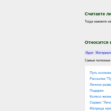
Считаете л
Тогда нажмите на
Относится 
Идеи
Материал
Самые полезные 
Путь осозна
Рассылка "П
Личное разв
Подарки
Колесо жизне
гармонии в 
Сервис "Лич
"Личные цели
Матрица при