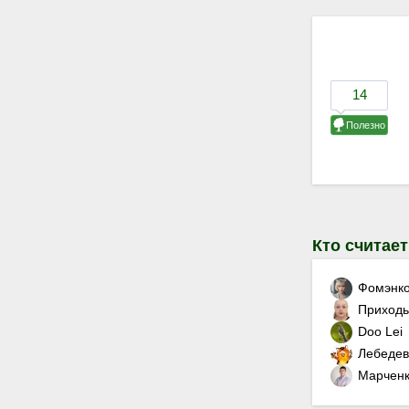
Кто считает
Фомэнко
Приходь
Doo Lei
Лебеде
Марченк