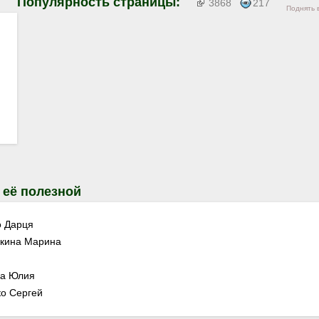
Популярность страницы:
3868
217
Поднять 
 её полезной
 Дарця
кина Марина
ва Юлия
о Сергей