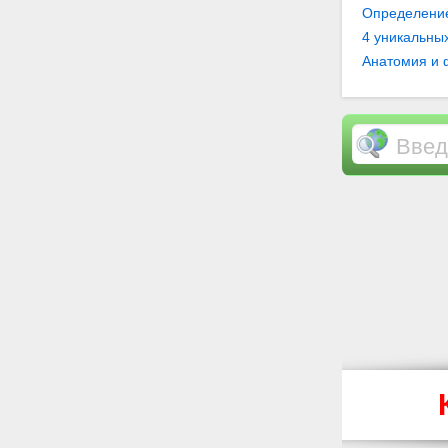
Вас важно ил
Определение
Личное разв
4 уникальны
миссии и це
Анатомия и 