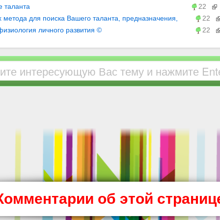
и срочно… / Компоненты успешного человека / Блоги /
 таланта
22
итие и самореализация
х метода для поиска Вашего таланта, предназначения,
22
ли жизни
физиология личного развития ©
22
Комментарии об этой страниц