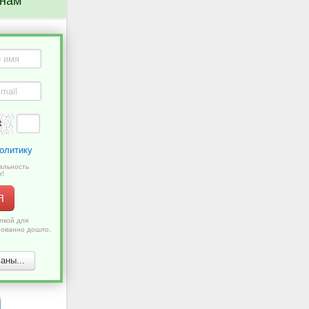
 нам
олитику
альность
х!
Я
лкой для
рованно дошло,
аны...