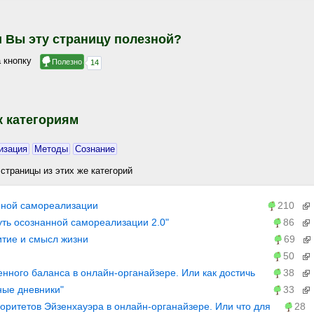
и Вы эту страницу полезной?
 кнопку
к категориям
изация
Методы
Сознание
страницы из этих же категорий
нной самореализации
210
уть осознанной самореализации 2.0"
86
итие и смысл жизни
69
50
нного баланса в онлайн-органайзере. Или как достичь
38
жизни… / Организация целей и дел. Онлайн-органайзер
ные дневники"
33
" / Блоги / Личное развитие и самореализация
оритетов Эйзенхауэра в онлайн-органайзере. Или что для
28