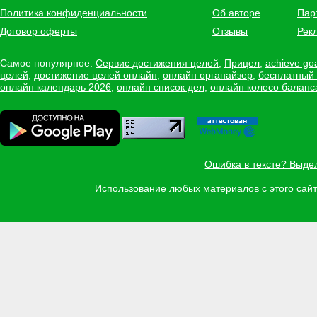
Политика конфиденциальности
Об авторе
Пар
Договор оферты
Отзывы
Рек
Самое популярное:
Сервис достижения целей
,
Прицел
,
achieve go
целей
,
достижение целей онлайн
,
онлайн органайзер
,
бесплатный
онлайн календарь 2026
,
онлайн список дел
,
онлайн колесо баланс
Ошибка в тексте? Выде
Использование любых материалов с этого са