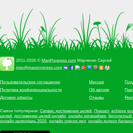
2011-2026 ©
ManProgress.com
Марченко Сергей
msv@manprogress.com
Пользовательское соглашение
Миссия
Под
Политика конфиденциальности
Об авторе
Пар
Договор оферты
Отзывы
Рек
Самое популярное:
Сервис достижения целей
,
Прицел
,
achieve go
целей
,
достижение целей онлайн
,
онлайн органайзер
,
бесплатный
онлайн календарь 2026
,
онлайн список дел
,
онлайн колесо баланс