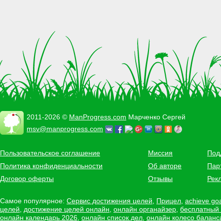
2011-2026 ©
ManProgress.com
Марченко Сергей
msv@manprogress.com
Пользовательское соглашение
Миссия
Под
Политика конфиденциальности
Об авторе
Пар
Договор оферты
Отзывы
Рек
Самое популярное:
Сервис достижения целей
,
Прицел
,
achieve go
целей
,
достижение целей онлайн
,
онлайн органайзер
,
бесплатный
онлайн календарь 2026
,
онлайн список дел
,
онлайн колесо баланс