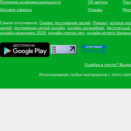
Политика конфиденциальности
Об авторе
Пар
Договор оферты
Отзывы
Рек
Самое популярное:
Сервис достижения целей
,
Прицел
,
achieve go
целей
,
достижение целей онлайн
,
онлайн органайзер
,
бесплатный
онлайн календарь 2026
,
онлайн список дел
,
онлайн колесо баланс
Ошибка в тексте? Выде
Использование любых материалов с этого са