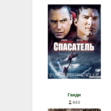
Ганди
643