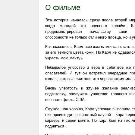
О фильме
Эта история началась сразу после второй ми
когда молодой кок военного корабля К
продемонстрировал начальству свои 
способности не только отличного пловца, но и у
Как оказалось, Карл всю жизнь мечтал стать во
за его темного цвета кожи. Но Карл не сдавался
украсть мою мечту».
Небывалое упорство и вера в себя всё же 
спасателей. И тут он встретил очередное пр
школы, которые считали, что чернокожему маль
Вновь упёртость и жгучее желание реализ
подготовку, заслужить уважение главного и
военного флота США.
Служба шла хорошо, Карл успешно выполнял сво
них происходит несчастный случай – Карл теря
карьеры и своей мечте. Но Карл был из тех л
подняться».