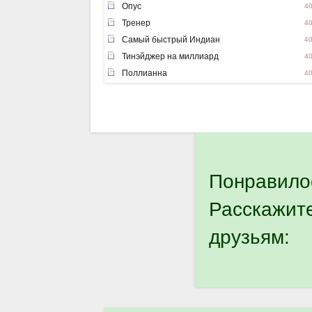
Опус
4
Тренер
4
Самый быстрый Индиан
4
Тинэйджер на миллиард
4
Поллианна
4
Понравило
Расскажит
друзьям: