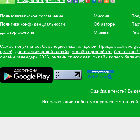
msv@manprogress.com
Пользовательское соглашение
Миссия
Под
Политика конфиденциальности
Об авторе
Пар
Договор оферты
Отзывы
Рек
Самое популярное:
Сервис достижения целей
,
Прицел
,
achieve go
целей
,
достижение целей онлайн
,
онлайн органайзер
,
бесплатный
онлайн календарь 2026
,
онлайн список дел
,
онлайн колесо баланс
Ошибка в тексте? Выде
Использование любых материалов с этого са
Задать вопрос