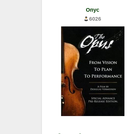
Опус
6026