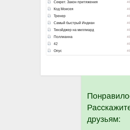
Секрет. Закон притяжения
4
Код Моисея
4
Тренер
4
Самый быстрый Индиан
4
Тинэйджер на миллиард
4
Поллианна
4
42
4
Опус
4
Понравило
Расскажит
друзьям: