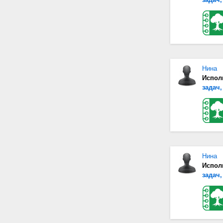
Нина
Испол
задач,
Нина
Испол
задач,