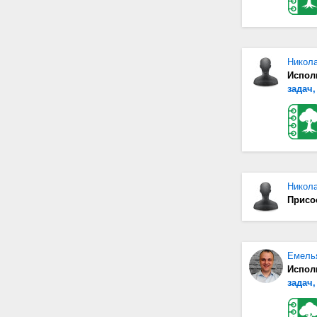
Никол
Испол
задач,
Никол
Присо
Емель
Испол
задач,