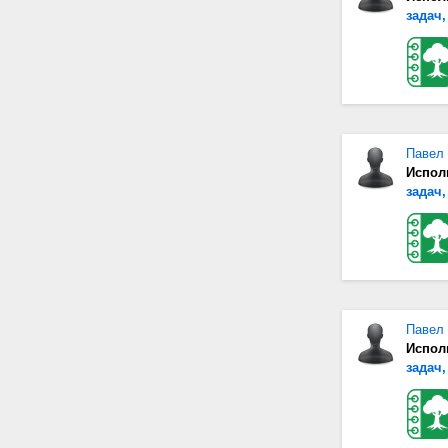
задач,
Павел
Испол
задач,
Павел
Испол
задач,