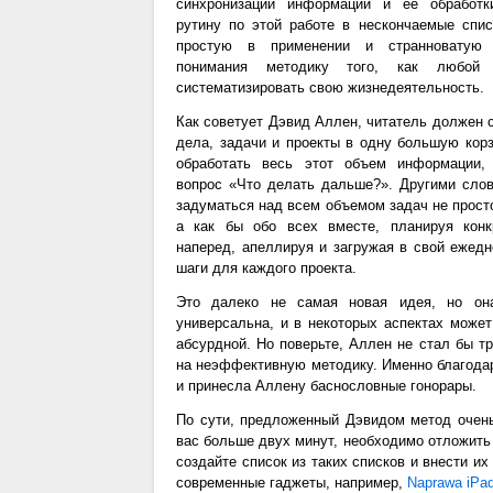
синхронизации информации и ее обработк
рутину по этой работе в нескончаемые спис
простую в применении и странноватую 
понимания методику того, как любой
систематизировать свою жизнедеятельность.
Как советует Дэвид Аллен, читатель должен 
дела, задачи и проекты в одну большую корз
обработать весь этот объем информации,
вопрос «Что делать дальше?». Другими сло
задуматься над всем объемом задач не прост
а как бы обо всех вместе, планируя конк
наперед, апеллируя и загружая в свой ежедн
шаги для каждого проекта.
Это далеко не самая новая идея, но он
универсальна, и в некоторых аспектах может
абсурдной. Но поверьте, Аллен не стал бы т
на неэффективную методику. Именно благодар
и принесла Аллену баснословные гонорары.
По сути, предложенный Дэвидом метод очень
вас больше двух минут, необходимо отложить 
создайте список из таких списков и внести и
современные гаджеты, например,
Naprawa iPa