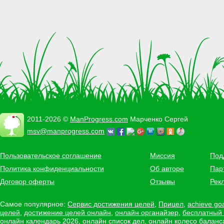
2011-2026 ©
ManProgress.com
Марченко Сергей
msv@manprogress.com
Пользовательское соглашение
Миссия
Под
Политика конфиденциальности
Об авторе
Пар
Договор оферты
Отзывы
Рек
Самое популярное:
Сервис достижения целей
,
Прицел
,
achieve go
целей
,
достижение целей онлайн
,
онлайн органайзер
,
бесплатный
онлайн календарь 2026
,
онлайн список дел
,
онлайн колесо баланс