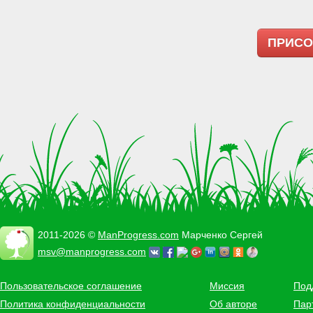
ПРИСО
2011-2026 ©
ManProgress.com
Марченко Сергей
msv@manprogress.com
Пользовательское соглашение
Миссия
Под
Политика конфиденциальности
Об авторе
Пар