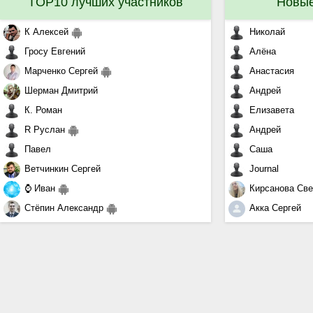
TOP10 лучших участников
Новые
К Алексей
Николай
Гросу Евгений
Алёна
Марченко Сергей
Анастасия
Шерман Дмитрий
Андрей
К. Роман
Елизавета
R Руслан
Андрей
Павел
Саша
Ветчинкин Сергей
Journal
⌚ Иван
Кирсанова Све
Стёпин Александр
Акка Сергей