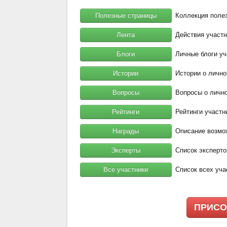
Полезные страницы
Коллекция полез
Лента
Действия участн
Блоги
Личные блоги уч
Истории
Истории о лично
Вопросы
Вопросы о лично
Рейтинги
Рейтинги участн
Награды
Описание возмо
Эксперты
Список эксперто
Все участники
Список всех уча
ПРИСО