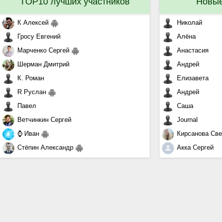
TOP10 лучших участников
Новые
К Алексей
Николай
Гросу Евгений
Алёна
Марченко Сергей
Анастасия
Шерман Дмитрий
Андрей
К. Роман
Елизавета
R Руслан
Андрей
Павел
Саша
Ветчинкин Сергей
Journal
⌚ Иван
Кирсанова Све
Стёпин Александр
Акка Сергей