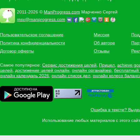
2011-2026 ©
ManProgress.com
Марченко Сергей
msv@manprogress.com
Пользовательское соглашение
Миссия
Под
Политика конфиденциальности
Об авторе
Пар
Договор оферты
Отзывы
Рек
Самое популярное:
Сервис достижения целей
,
Прицел
,
achieve go
целей
,
достижение целей онлайн
,
онлайн органайзер
,
бесплатный
онлайн календарь 2026
,
онлайн список дел
,
онлайн колесо баланс
Ошибка в тексте? Выде
Использование любых материалов с этого са
Задать вопрос