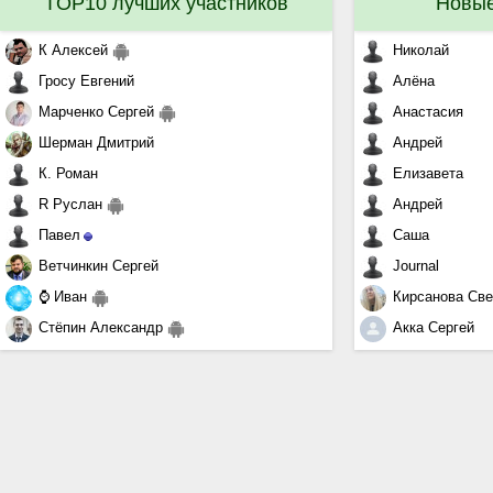
TOP10 лучших участников
Новые
К Алексей
Николай
Гросу Евгений
Алёна
Марченко Сергей
Анастасия
Шерман Дмитрий
Андрей
К. Роман
Елизавета
R Руслан
Андрей
Павел
Саша
Ветчинкин Сергей
Journal
⌚ Иван
Кирсанова Све
Стёпин Александр
Акка Сергей