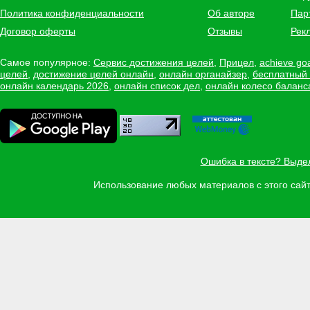
Политика конфиденциальности
Об авторе
Пар
Договор оферты
Отзывы
Рек
Самое популярное:
Сервис достижения целей
,
Прицел
,
achieve go
целей
,
достижение целей онлайн
,
онлайн органайзер
,
бесплатный
онлайн календарь 2026
,
онлайн список дел
,
онлайн колесо баланс
Ошибка в тексте? Выде
Использование любых материалов с этого са
Задать вопрос