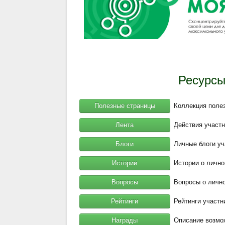
Ресурсы
Полезные страницы
Коллекция полез
Лента
Действия участн
Блоги
Личные блоги уч
Истории
Истории о лично
Вопросы
Вопросы о лично
Рейтинги
Рейтинги участн
Награды
Описание возмо