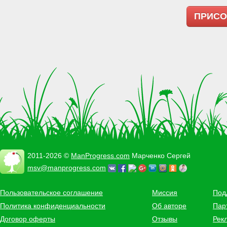
ПРИСО
2011-2026 ©
ManProgress.com
Марченко Сергей
msv@manprogress.com
Пользовательское соглашение
Миссия
Под
Политика конфиденциальности
Об авторе
Пар
Договор оферты
Отзывы
Рек