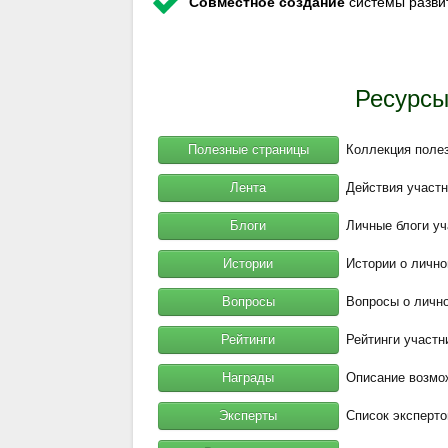
Совместное создание
системы разви
Ресурсы
Полезные страницы
Коллекция полез
Лента
Действия участн
Блоги
Личные блоги уч
Истории
Истории о лично
Вопросы
Вопросы о лично
Рейтинги
Рейтинги участн
Награды
Описание возмо
Эксперты
Список эксперто