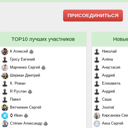
ПРИСОЕДИНИТЬСЯ
TOP10 лучших участников
Новые
К Алексей
Николай
Гросу Евгений
Алёна
Марченко Сергей
Анастасия
Шерман Дмитрий
Андрей
К. Роман
Елизавета
R Руслан
Андрей
Павел
Саша
Ветчинкин Сергей
Journal
⌚ Иван
Кирсанова Све
Стёпин Александр
Акка Сергей