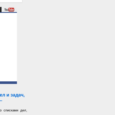
л и задач,
.
о списками дел,