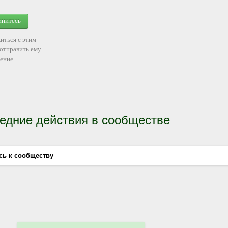
инитесь
иться с этим
 отправить ему
ение
едние действия в сообществе
сь к сообществу