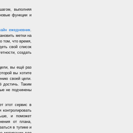
шагом, выполняя
 новые функции и
лайн ежедневник
.
ановить метки на
о том, что время,
еть свой список
етности, создать
цели, вы ещё раз
оторой вы хотите
жению своей цели.
ё достичь. Таким
рые не подчинены
т этот сервис в
и контролировать
ьше, и поможет
нения от плана,
заться в тупике и
ие мотивации для