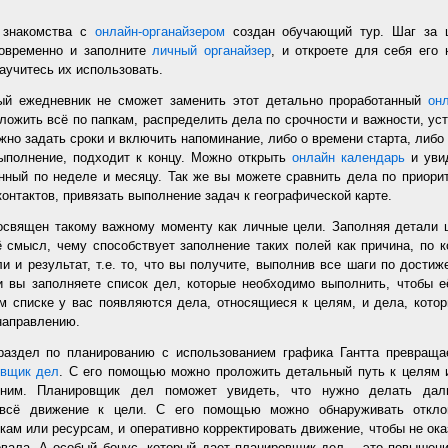
 знакомства с
онлайн-органайзером
создан обучающий тур. Шаг за 
новременно и заполните
личный органайзер
, и откроете для себя его
аучитесь их использовать.
ый ежедневник не сможет заменить этот детально проработанный
он
ложить всё по папкам, распределить дела по срочности и важности, уст
но задать сроки и включить напоминание, либо о времени старта, либо 
ыполнение, подходит к концу. Можно открыть
онлайн календарь
и увид
нный по неделе и месяцу. Так же вы можете сравнить дела по приорит
онтактов, привязать выполнение задач к географической карте.
священ такому важному моменту как личные цели. Заполняя детали 
 смысл, чему способствует заполнение таких полей как причина, по к
и и результат, т.е. то, что вы получите, выполнив все шаги по дости
 вы заполняете список дел, которые необходимо выполнить, чтобы е
м списке у вас появляются дела, относящиеся к целям, и дела, кото
направлению.
раздел по планированию с использованием графика Гантта превращае
овщик дел
. С его помощью можно проложить детальный путь к целям 
ним. Планировщик дел поможет увидеть, что нужно делать дал
 всё движение к цели. С его помощью можно обнаруживать откло
кам или ресурсам, и оперативно корректировать движение, чтобы не ока
овала. А особый бонус, который дает планировщик дел, - это повышен