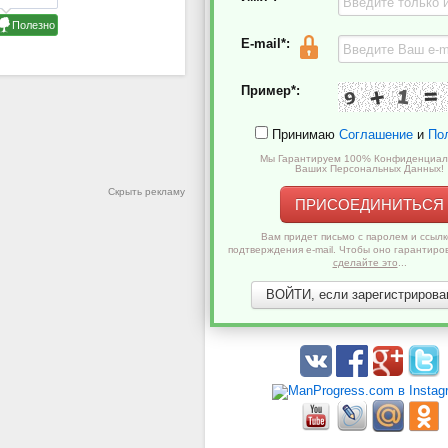
E-mail*:
Пример*:
Принимаю
Соглашение
и
По
Мы Гарантируем 100% Конфиденциал
Ваших Персональных Данных!
Скрыть рекламу
ПРИСОЕДИНИТЬСЯ
Вам придет письмо с паролем и ссылк
подтверждения e-mail. Чтобы оно гарантиро
сделайте это
...
ВОЙТИ, если зарегистрирован