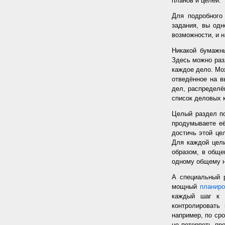
планов и целей.
Для подробного
задания, вы од
возможности, и н
Никакой бумажн
Здесь можно раз
каждое дело. Мож
отведённое на в
дел, распределё
список деловых к
Целый раздел по
продумываете её
достичь этой цел
Для каждой цели
образом, в обще
одному общему 
А специальный 
мощный
планир
каждый шаг к 
контролировать
например, по сро
не потерпеть пр