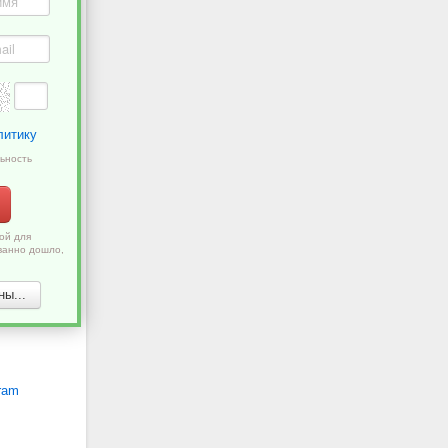
литику
ьность
ой для
ванно дошло,
ы...