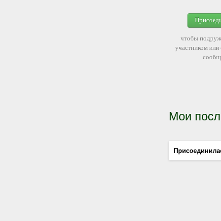
Присоед
чтобы подруж
участником или
сообщ
Мои посл
Присоединила