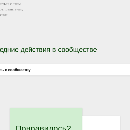
иться с этим
 отправить ему
ение
едние действия в сообществе
сь к сообществу
Понравилось?