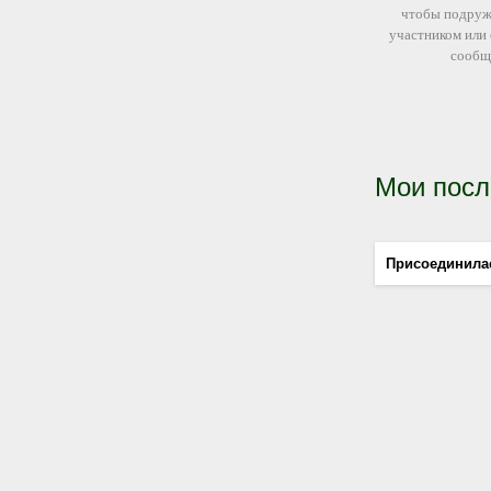
чтобы подруж
участником или
сообщ
Мои посл
Присоединила