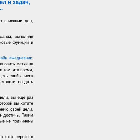
л и задач,
.
о списками дел,
шагом, выполняя
 новые функции и
лайн ежедневник
.
ановить метки на
о том, что время,
еть свой список
етности, создать
цели, вы ещё раз
оторой вы хотите
жению своей цели.
ё достичь. Таким
рые не подчинены
т этот сервис в