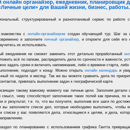
 онлайн органайзер, ежедневник, планировщик де
«Личные цели» для Вашей жизни, бизнес, работы..
иональный, структурированный и разноплановый сервис по работе с
 знакомства с
онлайн-органайзером
создан обучающий тур. Шаг за 
новременно и заполните
личный органайзер
, и откроете для себя его
аучитесь их использовать.
ый ежедневник не сможет заменить этот детально проработанный
он
ложить всё по папкам, распределить дела по срочности и важности, уст
но задать сроки и включить напоминание, либо о времени старта, либо 
ыполнение, подходит к концу. Можно открыть
онлайн календарь
и увид
нный по неделе и месяцу. Так же вы можете сравнить дела по приорит
онтактов, привязать выполнение задач к географической карте.
священ такому важному моменту как личные цели. Заполняя детали 
 смысл, чему способствует заполнение таких полей как причина, по к
и и результат, т.е. то, что вы получите, выполнив все шаги по дости
 вы заполняете список дел, которые необходимо выполнить, чтобы е
м списке у вас появляются дела, относящиеся к целям, и дела, кото
направлению.
раздел по планированию с использованием графика Гантта превращае