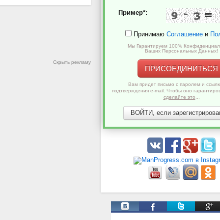
Пример*:
Принимаю
Соглашение
и
По
Мы Гарантируем 100% Конфиденциал
Ваших Персональных Данных!
Скрыть рекламу
ПРИСОЕДИНИТЬСЯ
Вам придет письмо с паролем и ссылк
подтверждения e-mail. Чтобы оно гарантиро
сделайте это
...
ВОЙТИ, если зарегистрирован
Твиты от @ManProgress