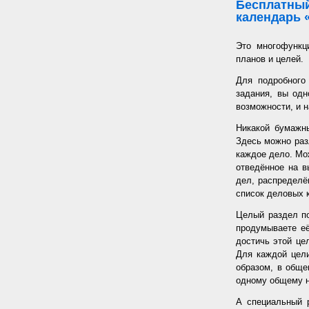
Бесплатный
календарь 
Это многофункц
планов и целей.
Для подробного
задания, вы од
возможности, и н
Никакой бумажн
Здесь можно раз
каждое дело. Мож
отведённое на в
дел, распределё
список деловых к
Целый раздел по
продумываете её
достичь этой цел
Для каждой цели
образом, в обще
одному общему 
А специальный 