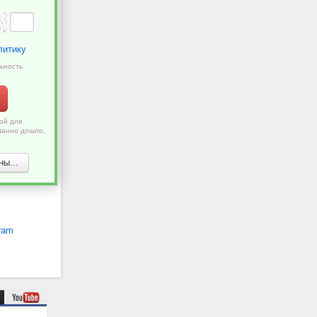
литику
ьность
ой для
ванно дошло,
ы...