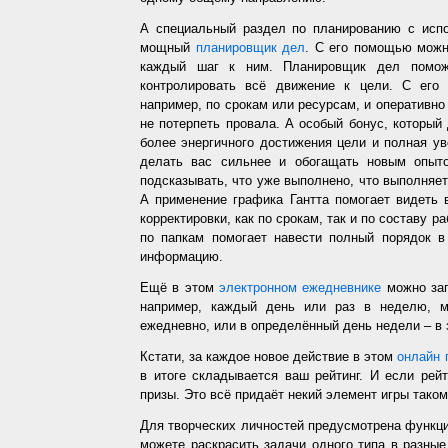
А специальный раздел по планированию с испо
мощный
планировщик дел
. С его помощью можн
каждый шаг к ним. Планировщик дел помож
контролировать всё движение к цели. С его
например, по срокам или ресурсам, и оперативно 
не потерпеть провала. А особый бонус, который
более энергичного достижения цели и полная у
делать вас сильнее и обогащать новым опыто
подсказывать, что уже выполнено, что выполняет
А применение графика Гантта помогает видеть 
корректировки, как по срокам, так и по составу р
по папкам помогает навести полный порядок в
информацию.
Ещё в этом
электронном ежедневнике
можно зап
например, каждый день или раз в неделю, ме
ежедневно, или в определённый день недели – в 
Кстати, за каждое новое действие в этом
онлайн 
в итоге складывается ваш рейтинг. И если рей
призы. Это всё придаёт некий элемент игры таком
Для творческих личностей предусмотрена функц
можете раскрасить задачи одного типа в разные