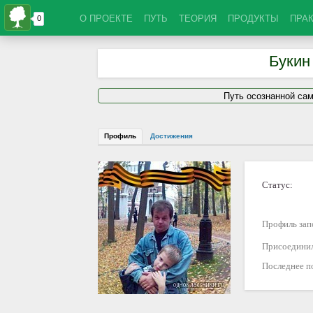
О ПРОЕКТЕ
ПУТЬ
ТЕОРИЯ
ПРОДУКТЫ
ПРА
Букин
Путь осознанной са
Профиль
Достижения
Статус:
Профиль зап
Присоединил
Последнее п