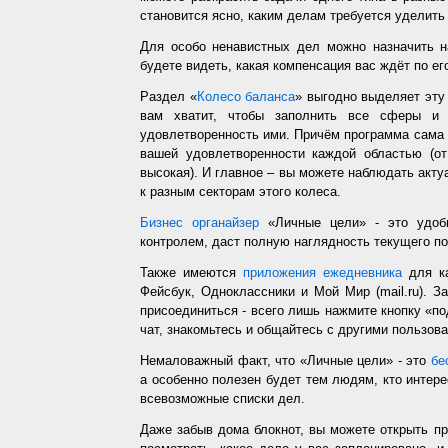
становится ясно, каким делам требуется уделить
Для особо ненавистных дел можно назначить н
будете видеть, какая компенсация вас ждёт по ег
Раздел «
Колесо баланса
» выгодно выделяет эт
вам хватит, чтобы заполнить все сферы и 
удовлетворенность ими. Причём программа сама з
вашей удовлетворенности каждой областью (от
высокая). И главное – вы можете наблюдать акт
к разным секторам этого колеса.
Бизнес органайзер
«Личные цели» - это удобн
контролем, даст полную наглядность текущего п
Также имеются
приложения ежедневника
для ка
Фейсбук, Одноклассники и Мой Мир (mail.ru). З
присоединиться - всего лишь нажмите кнопку «п
чат, знакомьтесь и общайтесь с другими пользо
Немаловажный факт, что «Личные цели» - это
бе
а особенно полезен будет тем людям, кто интере
всевозможные списки дел.
Даже забыв дома блокнот, вы можете открыть п