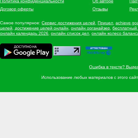
Политика конфиденциальности
Об авторе
Пар
Договор оферты
Отзывы
Рек
Самое популярное:
Сервис достижения целей
,
Прицел
,
achieve go
целей
,
достижение целей онлайн
,
онлайн органайзер
,
бесплатный
онлайн календарь 2026
,
онлайн список дел
,
онлайн колесо баланс
Ошибка в тексте? Выде
Использование любых материалов с этого са