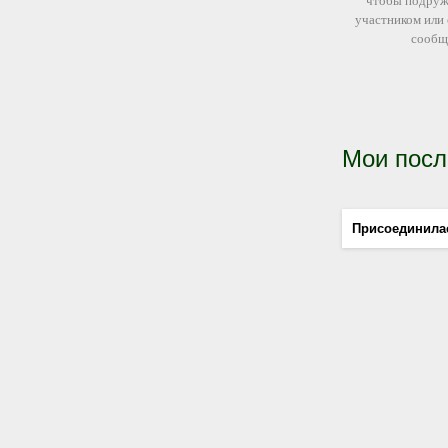
чтобы подруж
участником или
сообщ
Мои посл
Присоединила