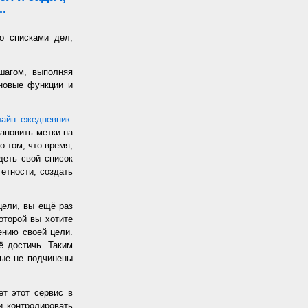
.
о списками дел,
шагом, выполняя
 новые функции и
лайн ежедневник
.
ановить метки на
о том, что время,
еть свой список
етности, создать
цели, вы ещё раз
оторой вы хотите
жению своей цели.
ё достичь. Таким
рые не подчинены
т этот сервис в
и контролировать