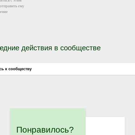
иться с этим
 отправить ему
ение
едние действия в сообществе
сь к сообществу
Понравилось?