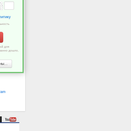
литику
ьность
ой для
ванно дошло,
ы...