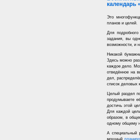
календарь 
Это многофункц
планов и целей.
Для подробного
задания, вы од
возможности, и н
Никакой бумажн
Здесь можно раз
каждое дело. Мож
отведённое на в
дел, распределё
список деловых к
Целый раздел по
продумываете её
достичь этой цел
Для каждой цели
образом, в обще
одному общему 
А специальный 
мощный
планир