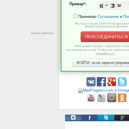
Пример*:
Принимаю
Соглашение
и
По
Мы Гарантируем 100% Конфиденциал
Ваших Персональных Данных!
Скрыть рекламу
ПРИСОЕДИНИТЬСЯ
Вам придет письмо с паролем и ссылк
подтверждения e-mail. Чтобы оно гарантиро
сделайте это
...
ВОЙТИ, если зарегистрирован
Твиты от @ManProgress