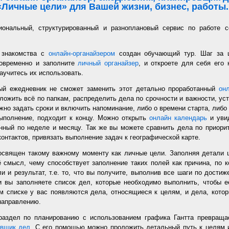
«Личные цели» для Вашей жизни, бизнес, работы..
иональный, структурированный и разноплановый сервис по работе с
 знакомства с
онлайн-органайзером
создан обучающий тур. Шаг за 
новременно и заполните
личный органайзер
, и откроете для себя его
аучитесь их использовать.
ый ежедневник не сможет заменить этот детально проработанный
он
ложить всё по папкам, распределить дела по срочности и важности, уст
но задать сроки и включить напоминание, либо о времени старта, либо 
ыполнение, подходит к концу. Можно открыть
онлайн календарь
и увид
нный по неделе и месяцу. Так же вы можете сравнить дела по приорит
онтактов, привязать выполнение задач к географической карте.
священ такому важному моменту как личные цели. Заполняя детали 
 смысл, чему способствует заполнение таких полей как причина, по к
и и результат, т.е. то, что вы получите, выполнив все шаги по дости
 вы заполняете список дел, которые необходимо выполнить, чтобы е
м списке у вас появляются дела, относящиеся к целям, и дела, кото
направлению.
раздел по планированию с использованием графика Гантта превращае
овщик дел
. С его помощью можно проложить детальный путь к целям 