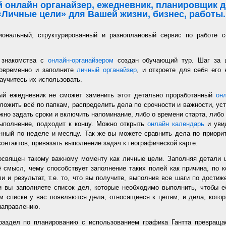
 онлайн органайзер, ежедневник, планировщик де
«Личные цели» для Вашей жизни, бизнес, работы..
иональный, структурированный и разноплановый сервис по работе с
 знакомства с
онлайн-органайзером
создан обучающий тур. Шаг за 
новременно и заполните
личный органайзер
, и откроете для себя его
аучитесь их использовать.
ый ежедневник не сможет заменить этот детально проработанный
он
ложить всё по папкам, распределить дела по срочности и важности, уст
но задать сроки и включить напоминание, либо о времени старта, либо 
ыполнение, подходит к концу. Можно открыть
онлайн календарь
и увид
нный по неделе и месяцу. Так же вы можете сравнить дела по приорит
онтактов, привязать выполнение задач к географической карте.
священ такому важному моменту как личные цели. Заполняя детали 
 смысл, чему способствует заполнение таких полей как причина, по к
и и результат, т.е. то, что вы получите, выполнив все шаги по дости
 вы заполняете список дел, которые необходимо выполнить, чтобы е
м списке у вас появляются дела, относящиеся к целям, и дела, кото
направлению.
раздел по планированию с использованием графика Гантта превращае