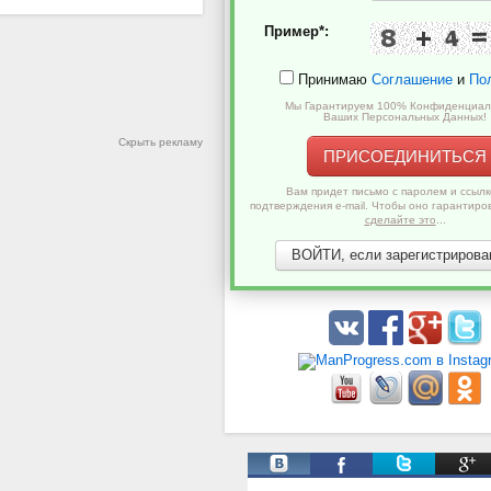
Пример*:
Принимаю
Соглашение
и
По
Мы Гарантируем 100% Конфиденциал
Ваших Персональных Данных!
Скрыть рекламу
ПРИСОЕДИНИТЬСЯ
Вам придет письмо с паролем и ссылк
подтверждения e-mail. Чтобы оно гарантиро
сделайте это
...
ВОЙТИ, если зарегистрирован
Твиты от @ManProgress