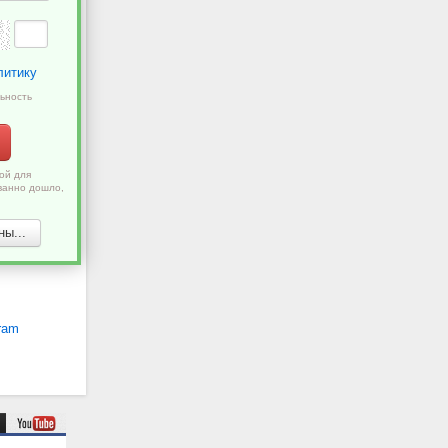
литику
ьность
ой для
ванно дошло,
ы...