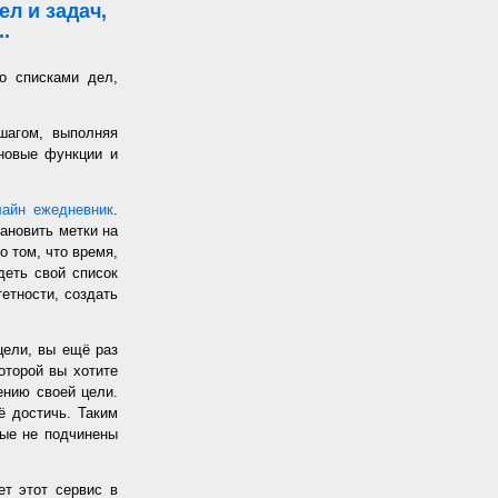
л и задач,
.
о списками дел,
шагом, выполняя
 новые функции и
лайн ежедневник
.
ановить метки на
о том, что время,
еть свой список
етности, создать
цели, вы ещё раз
оторой вы хотите
жению своей цели.
ё достичь. Таким
рые не подчинены
т этот сервис в