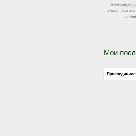
чтобы подруж
участником или
сообщ
Мои посл
Присоединилс