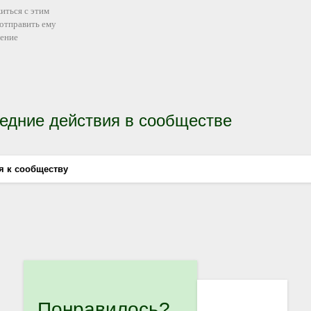
иться с этим
 отправить ему
ение
едние действия в сообществе
я к сообществу
Понравилось?