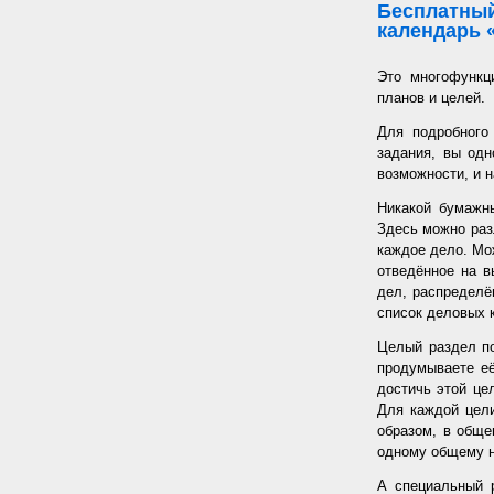
Бесплатный
календарь 
Это многофункц
планов и целей.
Для подробного
задания, вы од
возможности, и н
Никакой бумажн
Здесь можно раз
каждое дело. Мож
отведённое на в
дел, распределё
список деловых к
Целый раздел по
продумываете её
достичь этой цел
Для каждой цели
образом, в обще
одному общему 
А специальный 