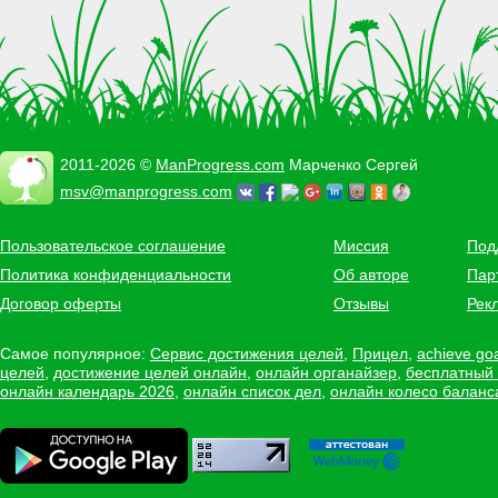
2011-2026 ©
ManProgress.com
Марченко Сергей
msv@manprogress.com
Пользовательское соглашение
Миссия
Под
Политика конфиденциальности
Об авторе
Пар
Договор оферты
Отзывы
Рек
Самое популярное:
Сервис достижения целей
,
Прицел
,
achieve go
целей
,
достижение целей онлайн
,
онлайн органайзер
,
бесплатный
онлайн календарь 2026
,
онлайн список дел
,
онлайн колесо баланс