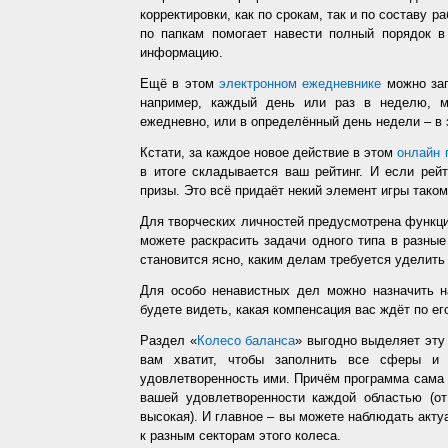
корректировки, как по срокам, так и по составу р
по папкам помогает навести полный порядок в
информацию.
Ещё в этом
электронном ежедневнике
можно зап
например, каждый день или раз в неделю, ме
ежедневно, или в определённый день недели – в 
Кстати, за каждое новое действие в этом
онлайн 
в итоге складывается ваш рейтинг. И если рей
призы. Это всё придаёт некий элемент игры таком
Для творческих личностей предусмотрена функц
можете раскрасить задачи одного типа в разные
становится ясно, каким делам требуется уделить
Для особо ненавистных дел можно назначить н
будете видеть, какая компенсация вас ждёт по ег
Раздел «
Колесо баланса
» выгодно выделяет эт
вам хватит, чтобы заполнить все сферы и 
удовлетворенность ими. Причём программа сама з
вашей удовлетворенности каждой областью (от
высокая). И главное – вы можете наблюдать акт
к разным секторам этого колеса.