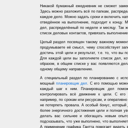
Никакой бумажный ежедневник не сможет заме
Здесь можно разложить всё по папкам, распредел
каждое дело. Можно задать сроки и включить напо
отведённое на выполнение, подходит к концу. 
дел, распределённый по неделе и месяцу. Так ж
список деловых контактов, привязать выполнение 
Целый раздел посвящен такому важному момент
продумываете её смысл, чему способствует запо
достичь этой цели и результат, т.е. то, что вы
Для каждой цели вы заполняете список дел, ко
образом, в общем списке у вас появляются дел
одному общему направлению.
А специальный раздел по планированию с испо
мощный
планировщик дел
. С его помощью можн
каждый шаг к ним. Планировщик дел помож
контролировать всё движение к цели. С его
например, по срокам или ресурсам, и оперативно 
не потерпеть провала. А особый бонус, который
более энергичного достижения цели и полная у
делать вас сильнее и обогащать новым опыто
подсказывать, что уже выполнено, что выполняет
А применение графика Гантта помогает видеть 