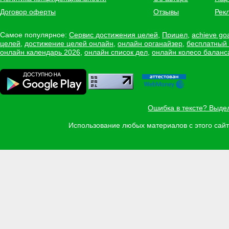
Договор оферты
Отзывы
Рек
Самое популярное:
Сервис достижения целей
,
Прицел
,
achieve go
целей
,
достижение целей онлайн
,
онлайн органайзер
,
бесплатный
онлайн календарь 2026
,
онлайн список дел
,
онлайн колесо баланс
Ошибка в тексте? Выде
Использование любых материалов с этого са