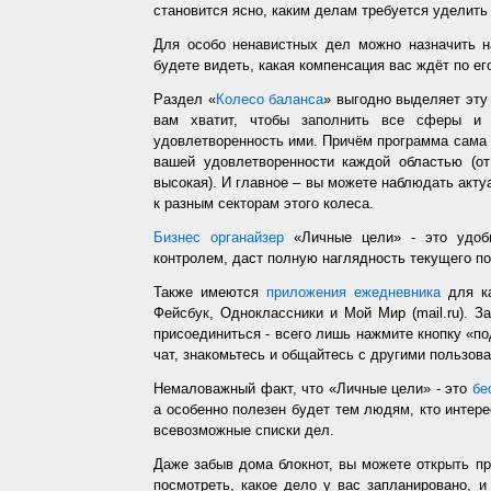
становится ясно, каким делам требуется уделить
Для особо ненавистных дел можно назначить н
будете видеть, какая компенсация вас ждёт по ег
Раздел «
Колесо баланса
» выгодно выделяет эт
вам хватит, чтобы заполнить все сферы и 
удовлетворенность ими. Причём программа сама з
вашей удовлетворенности каждой областью (от
высокая). И главное – вы можете наблюдать акт
к разным секторам этого колеса.
Бизнес органайзер
«Личные цели» - это удобн
контролем, даст полную наглядность текущего п
Также имеются
приложения ежедневника
для ка
Фейсбук, Одноклассники и Мой Мир (mail.ru). З
присоединиться - всего лишь нажмите кнопку «п
чат, знакомьтесь и общайтесь с другими пользо
Немаловажный факт, что «Личные цели» - это
бе
а особенно полезен будет тем людям, кто интере
всевозможные списки дел.
Даже забыв дома блокнот, вы можете открыть п
посмотреть, какое дело у вас запланировано, 