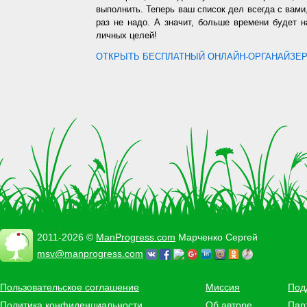
выполнить. Теперь ваш список дел всегда с вами,
раз не надо. А значит, больше времени будет 
личных целей!
ОТКРЫТЬ БЕСПЛАТНЫЙ ОНЛАЙН-ОРГАНАЙЗЕР.
2011-2026 ©
ManProgress.com
Марченко Сергей
msv@manprogress.com
Пользовательское соглашение
Миссия
Под
Политика конфиденциальности
Об авторе
Пар