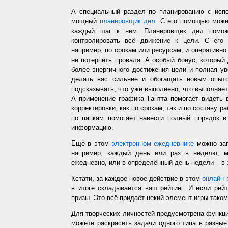
А специальный раздел по планированию с испо
мощный
планировщик дел
. С его помощью можн
каждый шаг к ним. Планировщик дел помож
контролировать всё движение к цели. С его
например, по срокам или ресурсам, и оперативно 
не потерпеть провала. А особый бонус, который
более энергичного достижения цели и полная у
делать вас сильнее и обогащать новым опыто
подсказывать, что уже выполнено, что выполняет
А применение графика Гантта помогает видеть 
корректировки, как по срокам, так и по составу р
по папкам помогает навести полный порядок в
информацию.
Ещё в этом
электронном ежедневнике
можно зап
например, каждый день или раз в неделю, ме
ежедневно, или в определённый день недели – в 
Кстати, за каждое новое действие в этом
онлайн 
в итоге складывается ваш рейтинг. И если рей
призы. Это всё придаёт некий элемент игры таком
Для творческих личностей предусмотрена функц
можете раскрасить задачи одного типа в разные