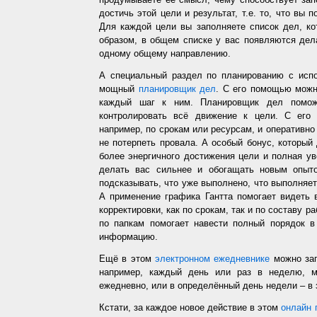
достичь этой цели и результат, т.е. то, что вы
Для каждой цели вы заполняете список дел, ко
образом, в общем списке у вас появляются дел
одному общему направлению.
А специальный раздел по планированию с испо
мощный
планировщик дел
. С его помощью можн
каждый шаг к ним. Планировщик дел помож
контролировать всё движение к цели. С его
например, по срокам или ресурсам, и оперативно 
не потерпеть провала. А особый бонус, который
более энергичного достижения цели и полная у
делать вас сильнее и обогащать новым опыто
подсказывать, что уже выполнено, что выполняет
А применение графика Гантта помогает видеть 
корректировки, как по срокам, так и по составу р
по папкам помогает навести полный порядок в
информацию.
Ещё в этом
электронном ежедневнике
можно зап
например, каждый день или раз в неделю, ме
ежедневно, или в определённый день недели – в 
Кстати, за каждое новое действие в этом
онлайн 