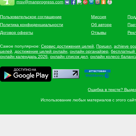
msv@manprogress.com
Пользовательское соглашение
Миссия
Под
Политика конфиденциальности
Об авторе
Пар
Договор оферты
Отзывы
Рек
Самое популярное:
Сервис достижения целей
,
Прицел
,
achieve go
целей
,
достижение целей онлайн
,
онлайн органайзер
,
бесплатный
онлайн календарь 2026
,
онлайн список дел
,
онлайн колесо баланс
Ошибка в тексте? Выде
Использование любых материалов с этого са
Задать вопрос