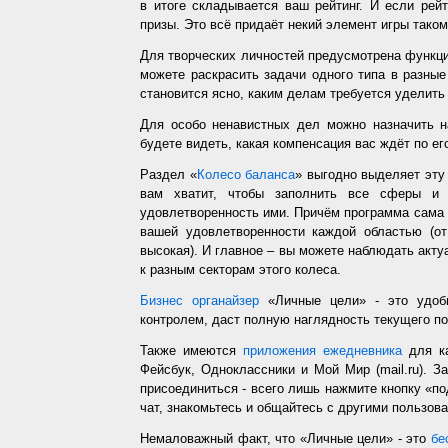
в итоге складывается ваш рейтинг. И если рей
призы. Это всё придаёт некий элемент игры таком
Для творческих личностей предусмотрена функц
можете раскрасить задачи одного типа в разные
становится ясно, каким делам требуется уделить
Для особо ненавистных дел можно назначить н
будете видеть, какая компенсация вас ждёт по ег
Раздел «
Колесо баланса
» выгодно выделяет эт
вам хватит, чтобы заполнить все сферы и 
удовлетворенность ими. Причём программа сама з
вашей удовлетворенности каждой областью (от
высокая). И главное – вы можете наблюдать акт
к разным секторам этого колеса.
Бизнес органайзер
«Личные цели» - это удобн
контролем, даст полную наглядность текущего п
Также имеются
приложения ежедневника
для ка
Фейсбук, Одноклассники и Мой Мир (mail.ru). З
присоединиться - всего лишь нажмите кнопку «п
чат, знакомьтесь и общайтесь с другими пользо
Немаловажный факт, что «Личные цели» - это
бе