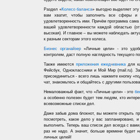
Раздел «
Колесо баланса
» выгодно выделяет эт
вам хватит, чтобы заполнить все сферы и 
удовлетворенность ими. Причём программа сама з
вашей удовлетворенности каждой областью (от
высокая). И главное – вы можете наблюдать акт
к разным секторам этого колеса.
Бизнес органайзер
«Личные цели» - это удобн
контролем, даст полную наглядность текущего п
Также имеются
приложения ежедневника
для ка
Фейсбук, Одноклассники и Мой Мир (mail.ru). З
присоединиться - всего лишь нажмите кнопку «п
чат, знакомьтесь и общайтесь с другими пользо
Немаловажный факт, что «Личные цели» - это
бе
а особенно полезен будет тем людям, кто интере
всевозможные списки дел.
Даже забыв дома блокнот, вы можете открыть п
посмотреть, какое дело у вас запланировано, 
выполнить. Теперь ваш список дел всегда с вами,
раз не надо. А значит, больше времени будет 
личных целей!