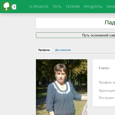
О ПРОЕКТЕ
ПУТЬ
ТЕОРИЯ
ПРОДУКТЫ
ПРА
Пад
Путь осознанной са
Профиль
Достижения
Статус:
Профиль за
Присоедин
Последнее