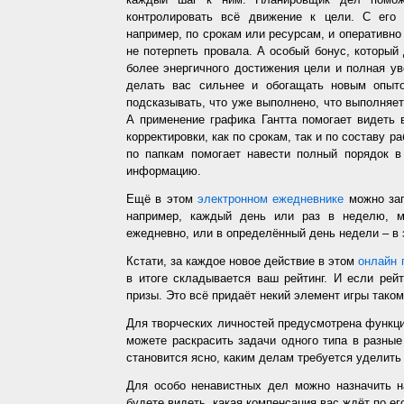
контролировать всё движение к цели. С его
например, по срокам или ресурсам, и оперативно 
не потерпеть провала. А особый бонус, который
более энергичного достижения цели и полная у
делать вас сильнее и обогащать новым опыто
подсказывать, что уже выполнено, что выполняет
А применение графика Гантта помогает видеть 
корректировки, как по срокам, так и по составу р
по папкам помогает навести полный порядок в
информацию.
Ещё в этом
электронном ежедневнике
можно зап
например, каждый день или раз в неделю, ме
ежедневно, или в определённый день недели – в 
Кстати, за каждое новое действие в этом
онлайн 
в итоге складывается ваш рейтинг. И если рей
призы. Это всё придаёт некий элемент игры таком
Для творческих личностей предусмотрена функц
можете раскрасить задачи одного типа в разные
становится ясно, каким делам требуется уделить
Для особо ненавистных дел можно назначить н
будете видеть, какая компенсация вас ждёт по ег