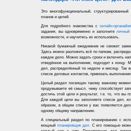
Это многофункциональный, структурированный
планов и целей.
Для подробного знакомства с
онлайн-органайз
задания, вы одновременно и заполните
личный 
возможности, и научитесь их использовать.
Никакой бумажный ежедневник не сможет заме
Здесь можно разложить всё по папкам, распредел
каждое дело. Можно задать сроки и включить напо
отведённое на выполнение, подходит к концу. 
дел, распределённый по неделе и месяцу. Так ж
список деловых контактов, привязать выполнение 
Целый раздел посвящен такому важному момент
продумываете её смысл, чему способствует запо
достичь этой цели и результат, т.е. то, что вы
Для каждой цели вы заполняете список дел, ко
образом, в общем списке у вас появляются дел
одному общему направлению.
А специальный раздел по планированию с испо
мощный
планировщик дел
. С его помощью можн
каждый шаг к ним. Планировщик дел помож