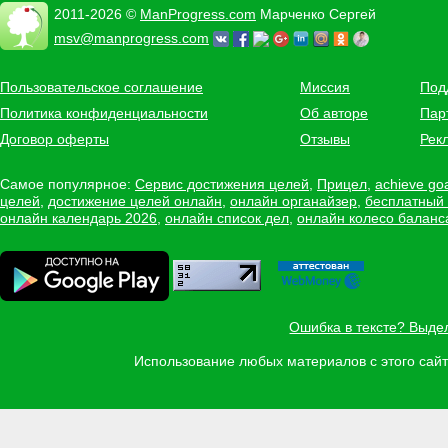
2011-2026 ©
ManProgress.com
Марченко Сергей
msv@manprogress.com
Пользовательское соглашение
Миссия
Под
Политика конфиденциальности
Об авторе
Пар
Договор оферты
Отзывы
Рек
Самое популярное:
Сервис достижения целей
,
Прицел
,
achieve go
целей
,
достижение целей онлайн
,
онлайн органайзер
,
бесплатный
онлайн календарь 2026
,
онлайн список дел
,
онлайн колесо баланс
Ошибка в тексте? Выде
Использование любых материалов с этого са
Задать вопрос