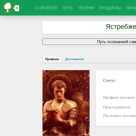
О ПРОЕКТЕ
ПУТЬ
ТЕОРИЯ
ПРОДУКТЫ
ПРА
Ястребже
Путь осознанной са
Профиль
Достижения
Статус:
Профиль заполнен 
Присоединился:
Последнее посеще