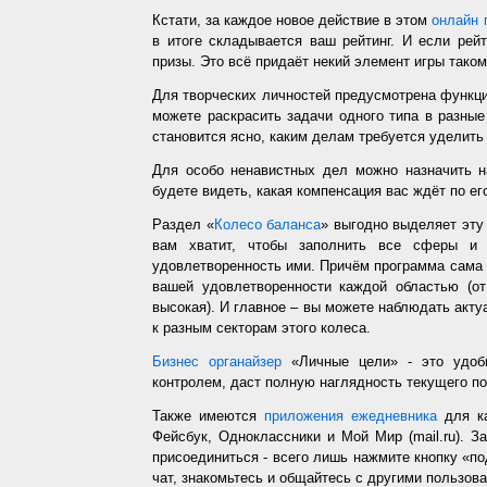
Кстати, за каждое новое действие в этом
онлайн 
в итоге складывается ваш рейтинг. И если рей
призы. Это всё придаёт некий элемент игры таком
Для творческих личностей предусмотрена функц
можете раскрасить задачи одного типа в разные
становится ясно, каким делам требуется уделить
Для особо ненавистных дел можно назначить н
будете видеть, какая компенсация вас ждёт по ег
Раздел «
Колесо баланса
» выгодно выделяет эт
вам хватит, чтобы заполнить все сферы и 
удовлетворенность ими. Причём программа сама з
вашей удовлетворенности каждой областью (от
высокая). И главное – вы можете наблюдать акт
к разным секторам этого колеса.
Бизнес органайзер
«Личные цели» - это удобн
контролем, даст полную наглядность текущего п
Также имеются
приложения ежедневника
для ка
Фейсбук, Одноклассники и Мой Мир (mail.ru). З
присоединиться - всего лишь нажмите кнопку «п
чат, знакомьтесь и общайтесь с другими пользо