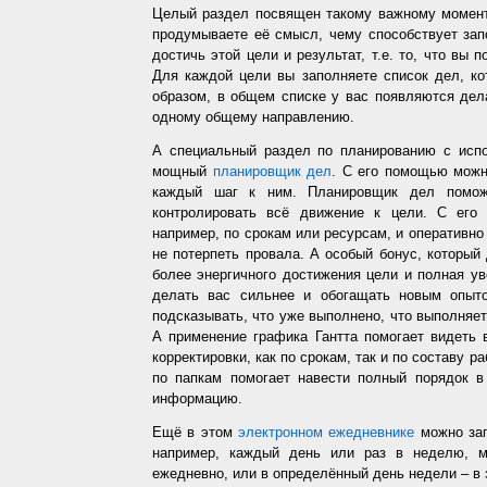
Целый раздел посвящен такому важному момент
продумываете её смысл, чему способствует запо
достичь этой цели и результат, т.е. то, что вы
Для каждой цели вы заполняете список дел, ко
образом, в общем списке у вас появляются дел
одному общему направлению.
А специальный раздел по планированию с испо
мощный
планировщик дел
. С его помощью можн
каждый шаг к ним. Планировщик дел помож
контролировать всё движение к цели. С его
например, по срокам или ресурсам, и оперативно 
не потерпеть провала. А особый бонус, который
более энергичного достижения цели и полная у
делать вас сильнее и обогащать новым опыто
подсказывать, что уже выполнено, что выполняет
А применение графика Гантта помогает видеть 
корректировки, как по срокам, так и по составу р
по папкам помогает навести полный порядок в
информацию.
Ещё в этом
электронном ежедневнике
можно зап
например, каждый день или раз в неделю, ме
ежедневно, или в определённый день недели – в 