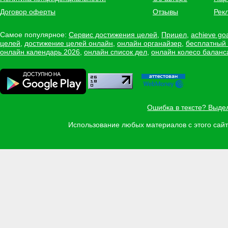
Договор оферты
Отзывы
Рек
Самое популярное:
Сервис достижения целей
,
Прицел
,
achieve go
целей
,
достижение целей онлайн
,
онлайн органайзер
,
бесплатный
онлайн календарь 2026
,
онлайн список дел
,
онлайн колесо баланс
Ошибка в тексте? Выде
Использование любых материалов с этого са