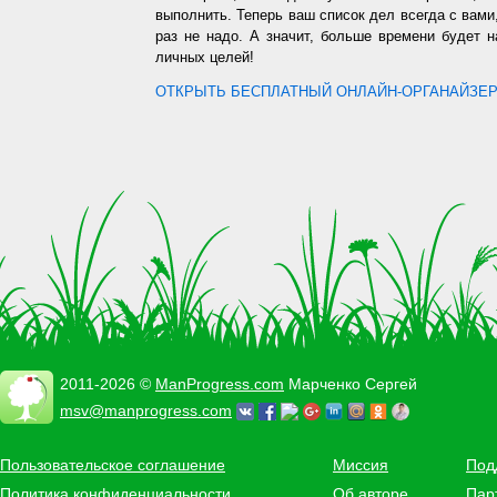
выполнить. Теперь ваш список дел всегда с вами,
раз не надо. А значит, больше времени будет 
личных целей!
ОТКРЫТЬ БЕСПЛАТНЫЙ ОНЛАЙН-ОРГАНАЙЗЕР.
2011-2026 ©
ManProgress.com
Марченко Сергей
msv@manprogress.com
Пользовательское соглашение
Миссия
Под
Политика конфиденциальности
Об авторе
Пар