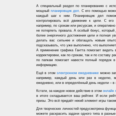
А специальный раздел по планированию с испо
мощный
планировщик дел
. С его помощью можн
каждый шаг к ним. Планировщик дел помож
контролировать всё движение к цели. С его
например, по срокам или ресурсам, и оперативно 
не потерпеть провала. А особый бонус, который
более энергичного достижения цели и полная у
делать вас сильнее и обогащать новым опыто
подсказывать, что уже выполнено, что выполняет
А применение графика Гантта помогает видеть 
корректировки, как по срокам, так и по составу р
по папкам помогает навести полный порядок в
информацию.
Ещё в этом
электронном ежедневнике
можно зап
например, каждый день или раз в неделю, ме
ежедневно, или в определённый день недели – в 
Кстати, за каждое новое действие в этом
онлайн 
в итоге складывается ваш рейтинг. И если рей
призы. Это всё придаёт некий элемент игры таком
Для творческих личностей предусмотрена функц
можете раскрасить задачи одного типа в разные