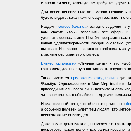
становится ясно, каким делам требуется уделить
Для особо ненавистных дел можно назначить н
будете видеть, какая компенсация вас ждёт по ег
Раздел «
Колесо баланса
» выгодно выделяет эт
вам хватит, чтобы заполнить все сферы и 
удовлетворенность ими. Причём программа сама з
вашей удовлетворенности каждой областью (от
высокая). И главное – вы можете наблюдать акт
к разным секторам этого колеса.
Бизнес органайзер
«Личные цели» - это удобн
контролем, даст полную наглядность текущего п
Также имеются
приложения ежедневника
для ка
Фейсбук, Одноклассники и Мой Мир (mail.ru). З
присоединиться - всего лишь нажмите кнопку «п
чат, знакомьтесь и общайтесь с другими пользо
Немаловажный факт, что «Личные цели» - это
бе
а особенно полезен будет тем людям, кто интере
всевозможные списки дел.
Даже забыв дома блокнот, вы можете открыть п
посмотреть, какое дело у вас запланировано, 