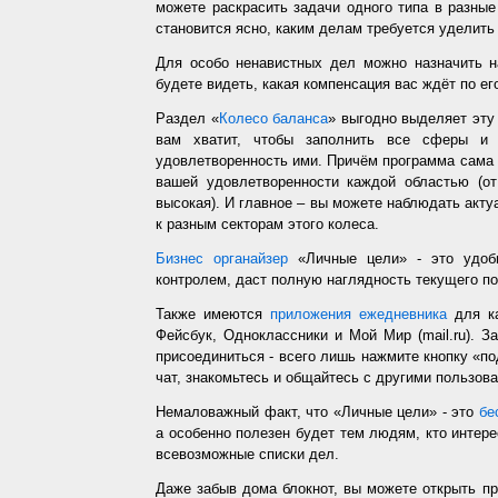
можете раскрасить задачи одного типа в разные
становится ясно, каким делам требуется уделить
Для особо ненавистных дел можно назначить н
будете видеть, какая компенсация вас ждёт по ег
Раздел «
Колесо баланса
» выгодно выделяет эт
вам хватит, чтобы заполнить все сферы и 
удовлетворенность ими. Причём программа сама з
вашей удовлетворенности каждой областью (от
высокая). И главное – вы можете наблюдать акт
к разным секторам этого колеса.
Бизнес органайзер
«Личные цели» - это удобн
контролем, даст полную наглядность текущего п
Также имеются
приложения ежедневника
для ка
Фейсбук, Одноклассники и Мой Мир (mail.ru). З
присоединиться - всего лишь нажмите кнопку «п
чат, знакомьтесь и общайтесь с другими пользо
Немаловажный факт, что «Личные цели» - это
бе
а особенно полезен будет тем людям, кто интере
всевозможные списки дел.
Даже забыв дома блокнот, вы можете открыть п