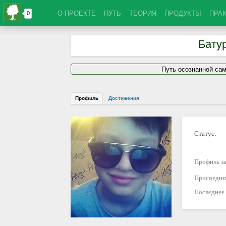
О ПРОЕКТЕ
ПУТЬ
ТЕОРИЯ
ПРОДУКТЫ
ПРА
Бату
Путь осознанной са
Профиль
Достижения
Статус:
Профиль за
Присоедин
Последнее