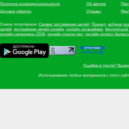
Политика конфиденциальности
Об авторе
Пар
Договор оферты
Отзывы
Рек
Самое популярное:
Сервис достижения целей
,
Прицел
,
achieve go
целей
,
достижение целей онлайн
,
онлайн органайзер
,
бесплатный
онлайн календарь 2026
,
онлайн список дел
,
онлайн колесо баланс
Ошибка в тексте? Выде
Использование любых материалов с этого са
Задать вопрос