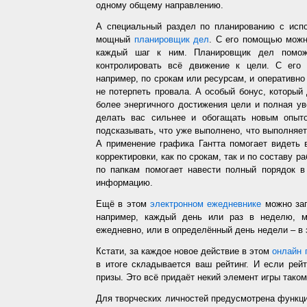
одному общему направлению.
А специальный раздел по планированию с испо
мощный
планировщик дел
. С его помощью можн
каждый шаг к ним. Планировщик дел помож
контролировать всё движение к цели. С его
например, по срокам или ресурсам, и оперативно 
не потерпеть провала. А особый бонус, который
более энергичного достижения цели и полная у
делать вас сильнее и обогащать новым опыто
подсказывать, что уже выполнено, что выполняет
А применение графика Гантта помогает видеть 
корректировки, как по срокам, так и по составу р
по папкам помогает навести полный порядок в
информацию.
Ещё в этом
электронном ежедневнике
можно зап
например, каждый день или раз в неделю, ме
ежедневно, или в определённый день недели – в 
Кстати, за каждое новое действие в этом
онлайн 
в итоге складывается ваш рейтинг. И если рей
призы. Это всё придаёт некий элемент игры таком
Для творческих личностей предусмотрена функц