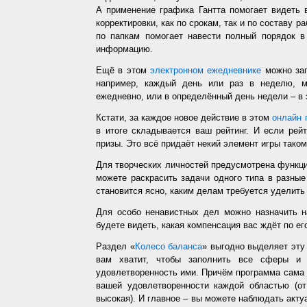
А применение графика Гантта помогает видеть 
корректировки, как по срокам, так и по составу р
по папкам помогает навести полный порядок в
информацию.
Ещё в этом
электронном ежедневнике
можно зап
например, каждый день или раз в неделю, ме
ежедневно, или в определённый день недели – в 
Кстати, за каждое новое действие в этом
онлайн 
в итоге складывается ваш рейтинг. И если рей
призы. Это всё придаёт некий элемент игры таком
Для творческих личностей предусмотрена функц
можете раскрасить задачи одного типа в разные
становится ясно, каким делам требуется уделить
Для особо ненавистных дел можно назначить н
будете видеть, какая компенсация вас ждёт по ег
Раздел «
Колесо баланса
» выгодно выделяет эт
вам хватит, чтобы заполнить все сферы и 
удовлетворенность ими. Причём программа сама з
вашей удовлетворенности каждой областью (от
высокая). И главное – вы можете наблюдать акт