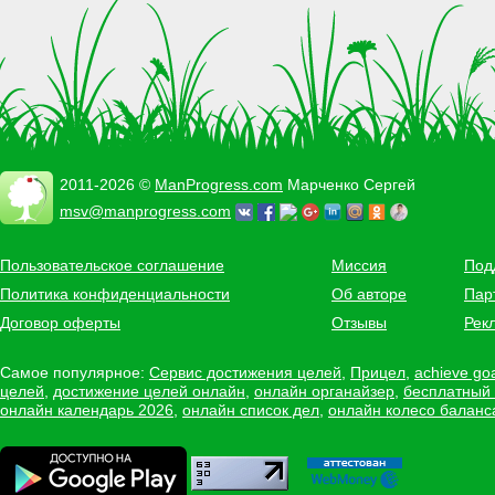
2011-2026 ©
ManProgress.com
Марченко Сергей
msv@manprogress.com
Пользовательское соглашение
Миссия
Под
Политика конфиденциальности
Об авторе
Пар
Договор оферты
Отзывы
Рек
Самое популярное:
Сервис достижения целей
,
Прицел
,
achieve go
целей
,
достижение целей онлайн
,
онлайн органайзер
,
бесплатный
онлайн календарь 2026
,
онлайн список дел
,
онлайн колесо баланс