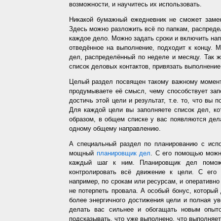
возможности, и научитесь их использовать.
Никакой бумажный ежедневник не сможет заме
Здесь можно разложить всё по папкам, распредел
каждое дело. Можно задать сроки и включить напо
отведённое на выполнение, подходит к концу. 
дел, распределённый по неделе и месяцу. Так ж
список деловых контактов, привязать выполнение 
Целый раздел посвящен такому важному момент
продумываете её смысл, чему способствует запо
достичь этой цели и результат, т.е. то, что вы
Для каждой цели вы заполняете список дел, ко
образом, в общем списке у вас появляются дел
одному общему направлению.
А специальный раздел по планированию с испо
мощный
планировщик дел
. С его помощью можн
каждый шаг к ним. Планировщик дел помож
контролировать всё движение к цели. С его
например, по срокам или ресурсам, и оперативно 
не потерпеть провала. А особый бонус, который
более энергичного достижения цели и полная у
делать вас сильнее и обогащать новым опыто
подсказывать, что уже выполнено, что выполняет