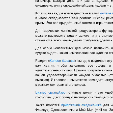
например, каждый день или раз в неделю, ме
ежедневно, или в определённый день недели – в 
Кстати, за каждое новое действие в этом
онлайн 
в итоге складывается ваш рейтинг. И если рей
призы. Это всё придаёт некий элемент игры таком
Для творческих личностей предусмотрена функц
можете раскрасить задачи одного типа в разные
становится ясно, каким делам требуется уделить
Для особо ненавистных дел можно назначить н
будете видеть, какая компенсация вас ждёт по ег
Раздел «
Колесо баланса
» выгодно выделяет эт
вам хватит, чтобы заполнить все сферы и 
удовлетворенность ими. Причём программа сама з
вашей удовлетворенности каждой областью (от
высокая). И главное – вы можете наблюдать акт
к разным секторам этого колеса.
Бизнес органайзер
«Личные цели» - это удобн
контролем, даст полную наглядность текущего п
Также имеются
приложения ежедневника
для ка
Фейсбук, Одноклассники и Мой Мир (mail.ru). З