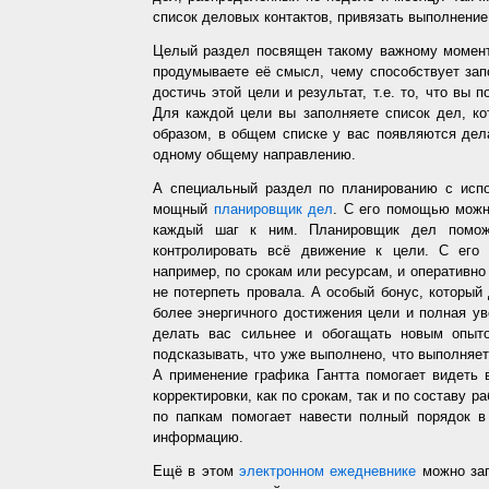
список деловых контактов, привязать выполнение 
Целый раздел посвящен такому важному момент
продумываете её смысл, чему способствует запо
достичь этой цели и результат, т.е. то, что вы
Для каждой цели вы заполняете список дел, ко
образом, в общем списке у вас появляются дел
одному общему направлению.
А специальный раздел по планированию с испо
мощный
планировщик дел
. С его помощью можн
каждый шаг к ним. Планировщик дел помож
контролировать всё движение к цели. С его
например, по срокам или ресурсам, и оперативно 
не потерпеть провала. А особый бонус, который
более энергичного достижения цели и полная у
делать вас сильнее и обогащать новым опыто
подсказывать, что уже выполнено, что выполняет
А применение графика Гантта помогает видеть 
корректировки, как по срокам, так и по составу р
по папкам помогает навести полный порядок в
информацию.
Ещё в этом
электронном ежедневнике
можно зап