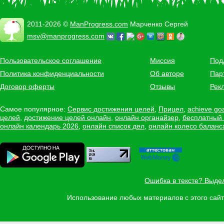
2011-2026 ©
ManProgress.com
Марченко Сергей
msv@manprogress.com
Пользовательское соглашение
Миссия
Под
Политика конфиденциальности
Об авторе
Пар
Договор оферты
Отзывы
Рек
Самое популярное:
Сервис достижения целей
,
Прицел
,
achieve go
целей
,
достижение целей онлайн
,
онлайн органайзер
,
бесплатный
онлайн календарь 2026
,
онлайн список дел
,
онлайн колесо баланс
Ошибка в тексте? Выде
Использование любых материалов с этого са
Задать вопрос