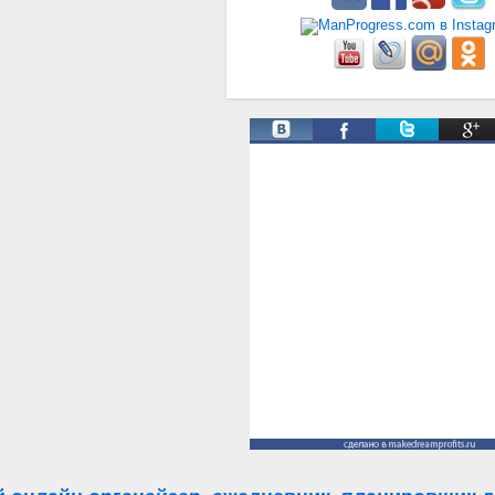
Твиты от @ManProgress