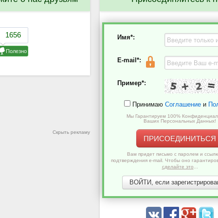
Имя*:
E-mail*:
Пример*:
Принимаю
Соглашение
и
По
Мы Гарантируем 100% Конфиденциал
Ваших Персональных Данных!
Скрыть рекламу
ПРИСОЕДИНИТЬСЯ
Вам придет письмо с паролем и ссылк
подтверждения e-mail. Чтобы оно гарантиро
сделайте это
...
ВОЙТИ, если зарегистрирован