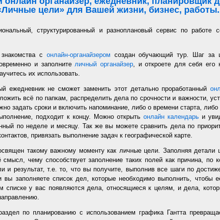
 онлайн органайзер, ежедневник, планировщик де
«Личные цели» для Вашей жизни, бизнес, работы..
иональный, структурированный и разноплановый сервис по работе с
 знакомства с
онлайн-органайзером
создан обучающий тур. Шаг за 
новременно и заполните
личный органайзер
, и откроете для себя его
аучитесь их использовать.
ый ежедневник не сможет заменить этот детально проработанный
он
ложить всё по папкам, распределить дела по срочности и важности, уст
но задать сроки и включить напоминание, либо о времени старта, либо 
ыполнение, подходит к концу. Можно открыть
онлайн календарь
и увид
нный по неделе и месяцу. Так же вы можете сравнить дела по приорит
онтактов, привязать выполнение задач к географической карте.
священ такому важному моменту как личные цели. Заполняя детали 
 смысл, чему способствует заполнение таких полей как причина, по к
и и результат, т.е. то, что вы получите, выполнив все шаги по дости
 вы заполняете список дел, которые необходимо выполнить, чтобы е
м списке у вас появляются дела, относящиеся к целям, и дела, кото
направлению.
раздел по планированию с использованием графика Гантта превращае