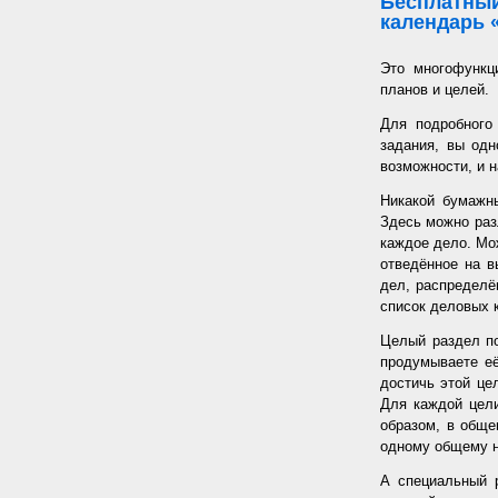
Бесплатный
календарь 
Это многофункц
планов и целей.
Для подробного
задания, вы од
возможности, и н
Никакой бумажн
Здесь можно раз
каждое дело. Мож
отведённое на в
дел, распределё
список деловых к
Целый раздел по
продумываете её
достичь этой цел
Для каждой цели
образом, в обще
одному общему 
А специальный 