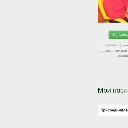
Присоед
чтобы подруж
участником или
сообщ
Мои посл
Присоединила