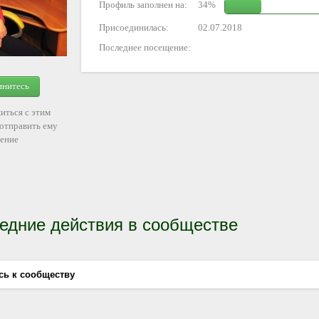
Профиль заполнен на:
34%
Присоединилась:
02.07.2018
Последнее посещение:
инитесь
иться с этим
 отправить ему
ение
едние действия в сообществе
сь к сообществу