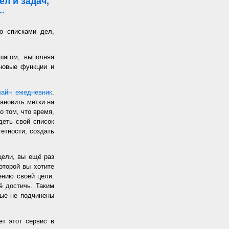
л и задач,
.
о списками дел,
шагом, выполняя
 новые функции и
лайн ежедневник
.
ановить метки на
о том, что время,
еть свой список
етности, создать
цели, вы ещё раз
оторой вы хотите
жению своей цели.
ё достичь. Таким
рые не подчинены
т этот сервис в