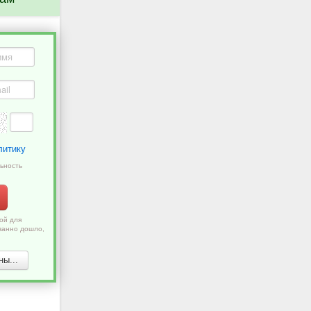
литику
ьность
ой для
ванно дошло,
ы...