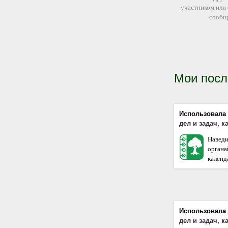
участником или
сообщ
Мои посл
Использовала
дел и задач, 
Наведи
орган
календа
Использовала
дел и задач, 