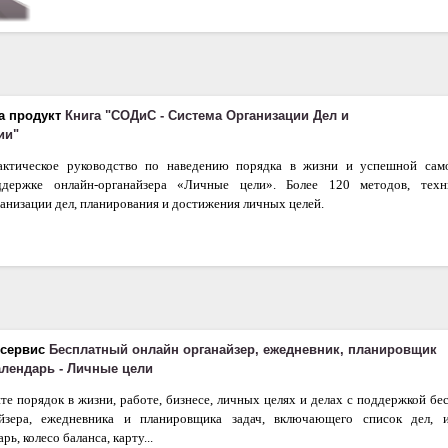
а продукт
Книга "СОДиС - Система Организации Дел и
ии"
актическое руководство по наведению порядка в жизни и успешной сам
ддержке онлайн-органайзера «Личные цели». Более 120 методов, техн
анизации дел, планирования и достижения личных целей.
 сервис
Бесплатный онлайн органайзер, ежедневник, планировщик
календарь - Личные цели
те порядок в жизни, работе, бизнесе, личных целях и делах с поддержкой бе
айзера, ежедневника и планировщика задач, включающего список дел, 
рь, колесо баланса, карту...