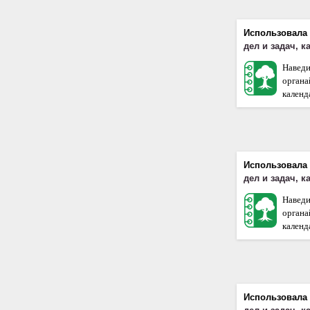
Использовала
дел и задач, 
Наведи
орган
календа
Использовала
дел и задач, 
Наведи
орган
календа
Использовала