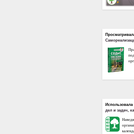
Просматривал
Самореализац
Пр
по
орг
Использовала
дел и задач, 
Наведи
орган
календа