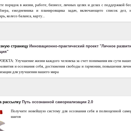
те порядок в жизни, работе, бизнесе, личных целях и делах с поддержкой бе
айзера, ежедневника и планировщика задач, включающего список дел, 
рь, колесо баланса, карту...
езную страницу
Инновационно-практический проект "Личное развит
ция"
КТА: Улучшение жизни каждого человека за счет понимания им сути нашег
развития и осознания себя, достижения свободы и гармонии, повышения лич
изации для улучшения нашего мира
а рассылку
Путь осознанной самореализации 2.0
Получите новейшую систему для осознания себя и полноценной самор
шагов