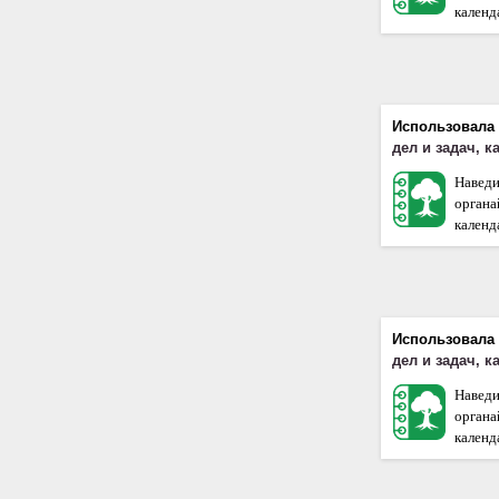
календа
Использовала
дел и задач, 
Наведи
орган
календа
Использовала
дел и задач, 
Наведи
орган
календа