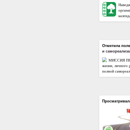
Наведи
орган
календа
Отметила пол
и самореализа
МИССИЯ ПРОЕ
жизни, личного 
полной самореал
Просматривал