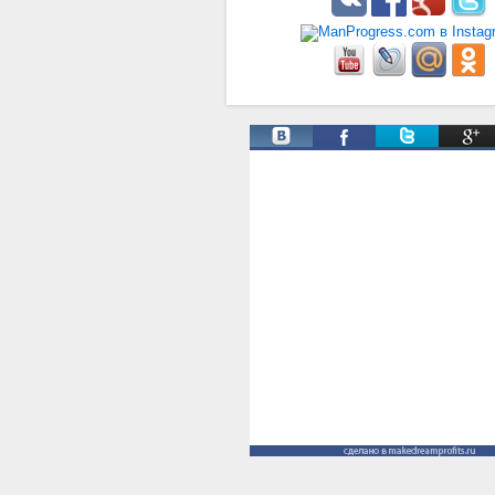
Твиты от @ManProgress