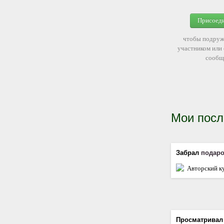
Присоед
чтобы подруж
участником или
сообщ
Мои посл
Забрал
подар
Авторский к
Просматрива