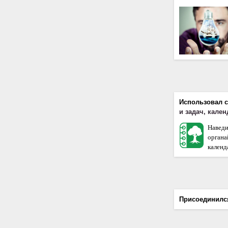
Использовал 
и задач, кале
Наведи
орган
календа
Присоединилс