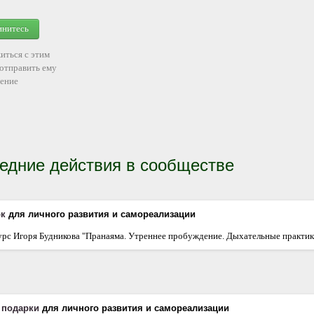
инитесь
иться с этим
 отправить ему
ение
едние действия в сообществе
ок
для личного развития и самореализации
урс Игоря Будникова "Пранаяма. Утреннее пробуждение. Дыхательные практик
л
подарки
для личного развития и самореализации