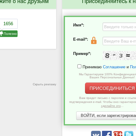
жите о нас друзьям
Присоединяйтесь к 
Имя*:
E-mail*:
Пример*:
Принимаю
Соглашение
и
По
Мы Гарантируем 100% Конфиденциал
Ваших Персональных Данных!
Скрыть рекламу
ПРИСОЕДИНИТЬСЯ
Вам придет письмо с паролем и ссылк
подтверждения e-mail. Чтобы оно гарантиро
сделайте это
...
ВОЙТИ, если зарегистрирован