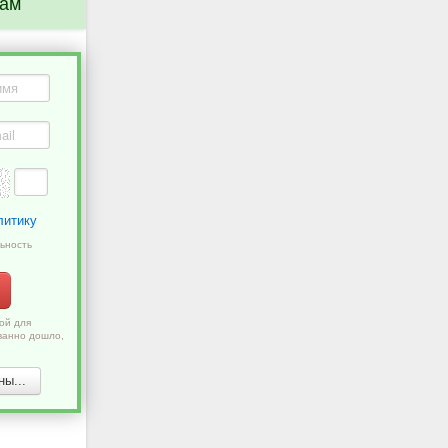
нам
литику
ьность
ой для
ванно дошло,
ы...