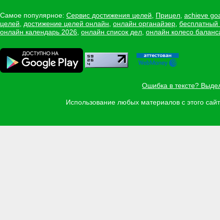
Самое популярное:
Сервис достижения целей
,
Прицел
,
achieve go
целей
,
достижение целей онлайн
,
онлайн органайзер
,
бесплатный
онлайн календарь 2026
,
онлайн список дел
,
онлайн колесо баланс
Ошибка в тексте? Выде
Использование любых материалов с этого са
Задать вопрос