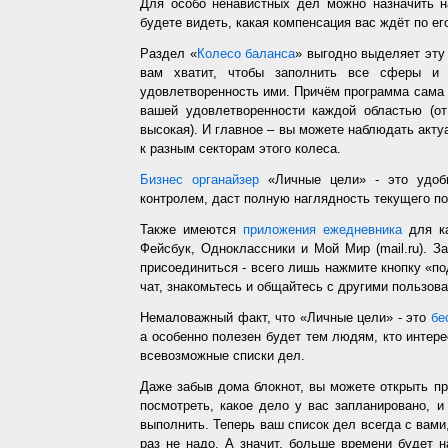
Для особо ненавистных дел можно назначить н
будете видеть, какая компенсация вас ждёт по ег
Раздел «
Колесо баланса
» выгодно выделяет эт
вам хватит, чтобы заполнить все сферы и 
удовлетворенность ими. Причём программа сама з
вашей удовлетворенности каждой областью (от
высокая). И главное – вы можете наблюдать акт
к разным секторам этого колеса.
Бизнес органайзер
«Личные цели» - это удобн
контролем, даст полную наглядность текущего п
Также имеются
приложения ежедневника
для ка
Фейсбук, Одноклассники и Мой Мир (mail.ru). З
присоединиться - всего лишь нажмите кнопку «п
чат, знакомьтесь и общайтесь с другими пользо
Немаловажный факт, что «Личные цели» - это
бе
а особенно полезен будет тем людям, кто интере
всевозможные списки дел.
Даже забыв дома блокнот, вы можете открыть п
посмотреть, какое дело у вас запланировано, 
выполнить. Теперь ваш список дел всегда с вами,
раз не надо. А значит, больше времени будет 