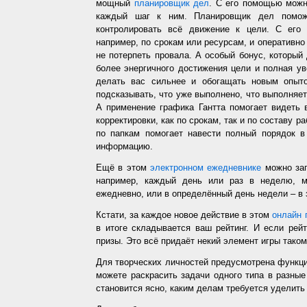
мощный
планировщик дел
. С его помощью можн
каждый шаг к ним. Планировщик дел помож
контролировать всё движение к цели. С его
например, по срокам или ресурсам, и оперативно 
не потерпеть провала. А особый бонус, который
более энергичного достижения цели и полная у
делать вас сильнее и обогащать новым опыто
подсказывать, что уже выполнено, что выполняет
А применение графика Гантта помогает видеть 
корректировки, как по срокам, так и по составу р
по папкам помогает навести полный порядок в
информацию.
Ещё в этом
электронном ежедневнике
можно зап
например, каждый день или раз в неделю, ме
ежедневно, или в определённый день недели – в 
Кстати, за каждое новое действие в этом
онлайн 
в итоге складывается ваш рейтинг. И если рей
призы. Это всё придаёт некий элемент игры таком
Для творческих личностей предусмотрена функц
можете раскрасить задачи одного типа в разные
становится ясно, каким делам требуется уделить