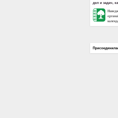
дел и задач, 
Наведи
орган
календа
Присоединила