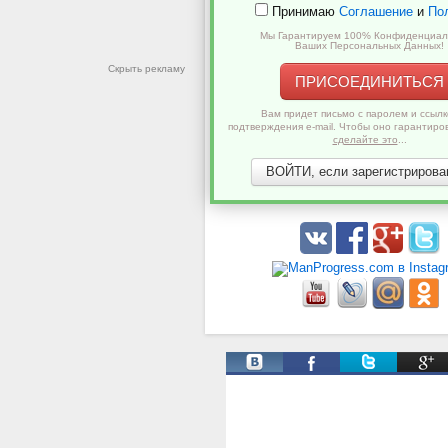
Принимаю
Соглашение
и
По
Мы Гарантируем 100% Конфиденциал
Ваших Персональных Данных!
Скрыть рекламу
ПРИСОЕДИНИТЬСЯ
Вам придет письмо с паролем и ссылк
подтверждения e-mail. Чтобы оно гарантиро
сделайте это
...
ВОЙТИ, если зарегистрирован
Твиты от @ManProgress