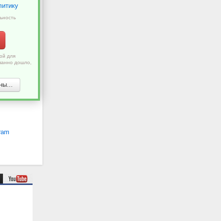
литику
ьность
ой для
ванно дошло,
ы...