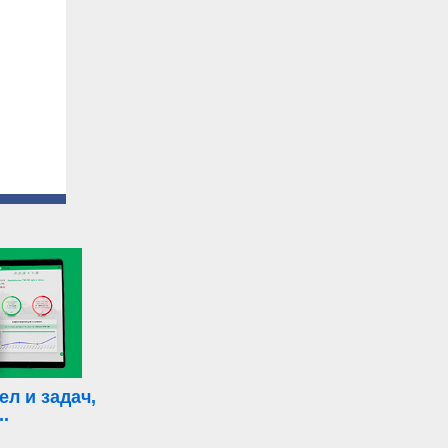
л и задач,
.