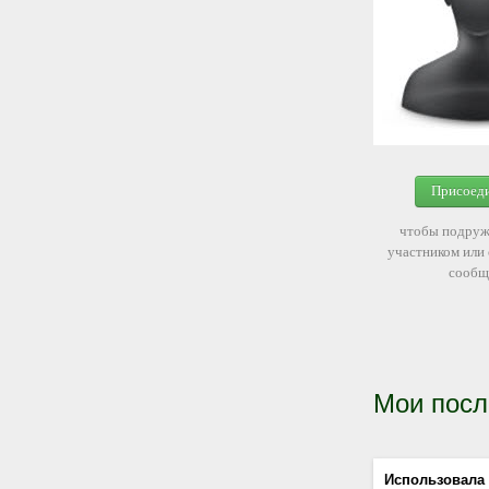
Присоед
чтобы подруж
участником или
сообщ
Мои посл
Использовала