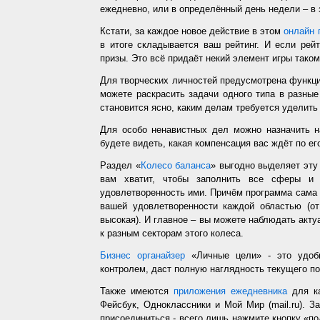
ежедневно, или в определённый день недели – в 
Кстати, за каждое новое действие в этом
онлайн 
в итоге складывается ваш рейтинг. И если рей
призы. Это всё придаёт некий элемент игры таком
Для творческих личностей предусмотрена функц
можете раскрасить задачи одного типа в разные
становится ясно, каким делам требуется уделить
Для особо ненавистных дел можно назначить н
будете видеть, какая компенсация вас ждёт по ег
Раздел «
Колесо баланса
» выгодно выделяет эт
вам хватит, чтобы заполнить все сферы и 
удовлетворенность ими. Причём программа сама з
вашей удовлетворенности каждой областью (от
высокая). И главное – вы можете наблюдать акт
к разным секторам этого колеса.
Бизнес органайзер
«Личные цели» - это удобн
контролем, даст полную наглядность текущего п
Также имеются
приложения ежедневника
для ка
Фейсбук, Одноклассники и Мой Мир (mail.ru). З
присоединиться - всего лишь нажмите кнопку «п