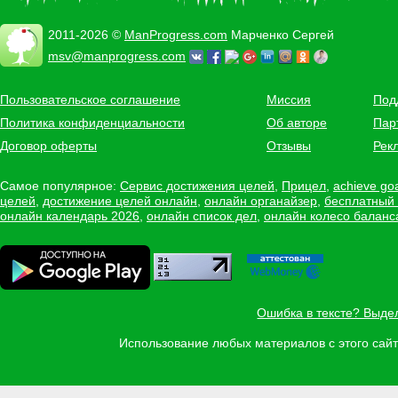
2011-2026 ©
ManProgress.com
Марченко Сергей
msv@manprogress.com
Пользовательское соглашение
Миссия
Под
Политика конфиденциальности
Об авторе
Пар
Договор оферты
Отзывы
Рек
Самое популярное:
Сервис достижения целей
,
Прицел
,
achieve go
целей
,
достижение целей онлайн
,
онлайн органайзер
,
бесплатный
онлайн календарь 2026
,
онлайн список дел
,
онлайн колесо баланс
Ошибка в тексте? Выде
Использование любых материалов с этого са
Задать вопрос