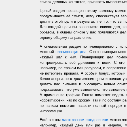
список деловых контактов, привязать выполнение 
Целый раздел посвящен такому важному момент
продумываете её смысл, чему способствует запо
достичь этой цели и результат, т.е. то, что вы
Для каждой цели вы заполняете список дел, ко
образом, в общем списке у вас появляются дел
одному общему направлению.
А специальный раздел по планированию с испо
мощный
планировщик дел
. С его помощью можн
каждый шаг к ним. Планировщик дел помож
контролировать всё движение к цели. С его
например, по срокам или ресурсам, и оперативно 
не потерпеть провала. А особый бонус, который
более энергичного достижения цели и полная у
делать вас сильнее и обогащать новым опыто
подсказывать, что уже выполнено, что выполняет
А применение графика Гантта помогает видеть 
корректировки, как по срокам, так и по составу р
по папкам помогает навести полный порядок в
информацию.
Ещё в этом
электронном ежедневнике
можно зап
например, каждый день или раз в неделю, ме