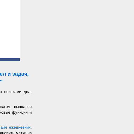
л и задач,
.
о списками дел,
шагом, выполняя
 новые функции и
лайн ежедневник
.
ановить метки на