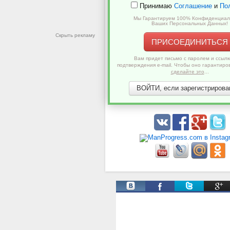
Принимаю
Соглашение
и
По
Мы Гарантируем 100% Конфиденциал
Ваших Персональных Данных!
Скрыть рекламу
ПРИСОЕДИНИТЬСЯ
Вам придет письмо с паролем и ссылк
подтверждения e-mail. Чтобы оно гарантиро
сделайте это
...
ВОЙТИ, если зарегистрирован
Твиты от @ManProgress