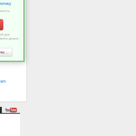
литику
ьность
ой для
ванно дошло,
ы...