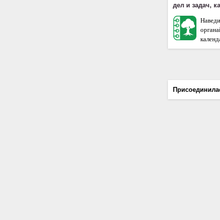
дел и задач, 
Наведи
орган
календа
Присоединила