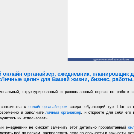
 онлайн органайзер, ежедневник, планировщик де
«Личные цели» для Вашей жизни, бизнес, работы..
иональный, структурированный и разноплановый сервис по работе с
 знакомства с
онлайн-органайзером
создан обучающий тур. Шаг за 
новременно и заполните
личный органайзер
, и откроете для себя его
аучитесь их использовать.
ый ежедневник не сможет заменить этот детально проработанный
он
ложить всё по папкам, распределить дела по срочности и важности, уст