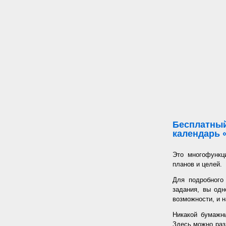
Бесплатный
календарь 
Это многофункц
планов и целей.
Для подробного
задания, вы од
возможности, и н
Никакой бумажн
Здесь можно раз