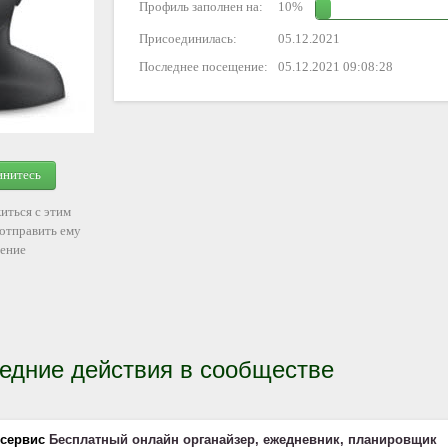
Профиль заполнен на:
10%
Присоединилась:
05.12.2021
Последнее посещение:
05.12.2021 09:08:28
инитесь
иться с этим
 отправить ему
ение
едние действия в сообществе
 сервис
Бесплатный онлайн органайзер, ежедневник, планировщик