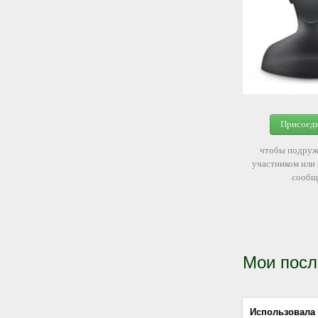
Присоед
чтобы подруж
участником или
сообщ
Мои посл
Использовала