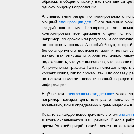
образом, в общем списке у вас появляются дел
одному общему направлению.
А специальный раздел по планированию с испо
мощный
планировщик дел
. С его помощью можн
каждый шаг к ним. Планировщик дел помож
контролировать всё движение к цели. С его
например, по срокам или ресурсам, и оперативно 
не потерпеть провала. А особый бонус, который
более энергичного достижения цели и полная у
делать вас сильнее и обогащать новым опыто
подсказывать, что уже выполнено, что выполняет
А применение графика Гантта помогает видеть 
корректировки, как по срокам, так и по составу р
по папкам помогает навести полный порядок в
информацию.
Ещё в этом
электронном ежедневнике
можно зап
например, каждый день или раз в неделю, ме
ежедневно, или в определённый день недели – в 
Кстати, за каждое новое действие в этом
онлайн 
в итоге складывается ваш рейтинг. И если рей
призы. Это всё придаёт некий элемент игры таком