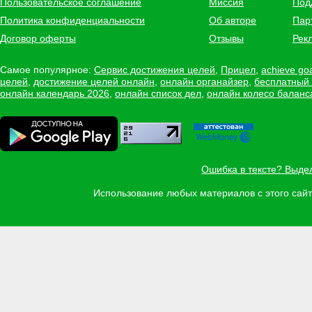
Пользовательское соглашение
Миссия
Под
Политика конфиденциальности
Об авторе
Пар
Договор оферты
Отзывы
Рек
Самое популярное:
Сервис достижения целей
,
Прицел
,
achieve go
целей
,
достижение целей онлайн
,
онлайн органайзер
,
бесплатный
онлайн календарь 2026
,
онлайн список дел
,
онлайн колесо баланс
Ошибка в тексте? Выде
Использование любых материалов с этого са
Задать вопрос