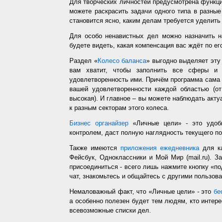
Для творческих личностей предусмотрена функц
можете раскрасить задачи одного типа в разные
становится ясно, каким делам требуется уделить
Для особо ненавистных дел можно назначить н
будете видеть, какая компенсация вас ждёт по ег
Раздел «
Колесо баланса
» выгодно выделяет эт
вам хватит, чтобы заполнить все сферы и 
удовлетворенность ими. Причём программа сама з
вашей удовлетворенности каждой областью (от
высокая). И главное – вы можете наблюдать акт
к разным секторам этого колеса.
Бизнес органайзер
«Личные цели» - это удобн
контролем, даст полную наглядность текущего п
Также имеются
приложения ежедневника
для ка
Фейсбук, Одноклассники и Мой Мир (mail.ru). З
присоединиться - всего лишь нажмите кнопку «п
чат, знакомьтесь и общайтесь с другими пользо
Немаловажный факт, что «Личные цели» - это
бе
а особенно полезен будет тем людям, кто интере
всевозможные списки дел.